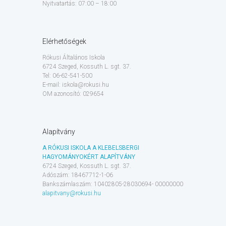
Nyitvatartás: 07:00 – 18:00
Elérhetőségek
Rókusi Általános Iskola
6724 Szeged, Kossuth L. sgt. 37.
Tel: 06-62-541-500
E-mail: iskola@rokusi.hu
OM azonosító: 029654
Alapítvány
A RÓKUSI ISKOLA A KLEBELSBERGI
HAGYOMÁNYOKÉRT ALAPÍTVÁNY
6724 Szeged, Kossuth L. sgt. 37.
Adószám: 18467712-1-06
Bankszámlaszám: 10402805-28030694- 00000000
alapitvany@rokusi.hu