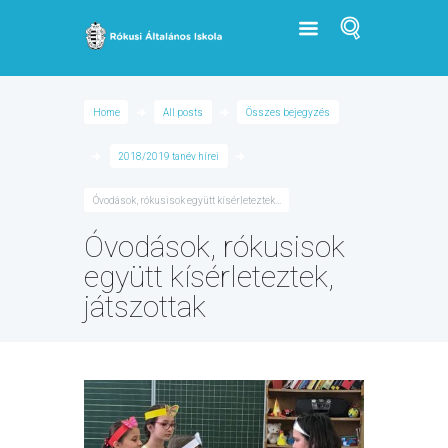
Home
All posts
Összes bejegyzés
2018/2019 tanév hírei
Óvodások, rókusisok együtt kísérleteztek...
Óvodások, rókusisok
együtt kísérleteztek,
játszottak