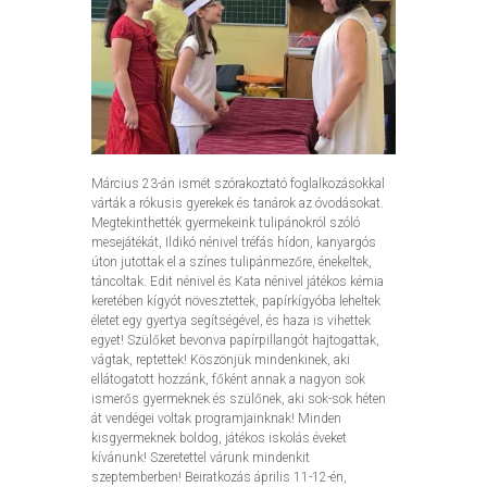
Március 23-án ismét szórakoztató foglalkozásokkal
várták a rókusis gyerekek és tanárok az óvodásokat.
Megtekinthették gyermekeink tulipánokról szóló
mesejátékát, Ildikó nénivel tréfás hídon, kanyargós
úton jutottak el a színes tulipánmezőre, énekeltek,
táncoltak. Edit nénivel és Kata nénivel játékos kémia
keretében kígyót növesztettek, papírkígyóba leheltek
életet egy gyertya segítségével, és haza is vihettek
egyet! Szülőket bevonva papírpillangót hajtogattak,
vágtak, reptettek! Köszönjük mindenkinek, aki
ellátogatott hozzánk, főként annak a nagyon sok
ismerős gyermeknek és szülőnek, aki sok-sok héten
át vendégei voltak programjainknak! Minden
kisgyermeknek boldog, játékos iskolás éveket
kívánunk! Szeretettel várunk mindenkit
szeptemberben! Beiratkozás április 11-12-én,