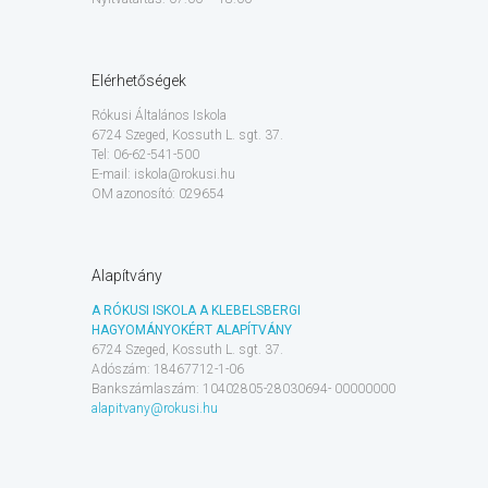
Elérhetőségek
Rókusi Általános Iskola
6724 Szeged, Kossuth L. sgt. 37.
Tel: 06-62-541-500
E-mail: iskola@rokusi.hu
OM azonosító: 029654
Alapítvány
A RÓKUSI ISKOLA A KLEBELSBERGI
HAGYOMÁNYOKÉRT ALAPÍTVÁNY
6724 Szeged, Kossuth L. sgt. 37.
Adószám: 18467712-1-06
Bankszámlaszám: 10402805-28030694- 00000000
alapitvany@rokusi.hu