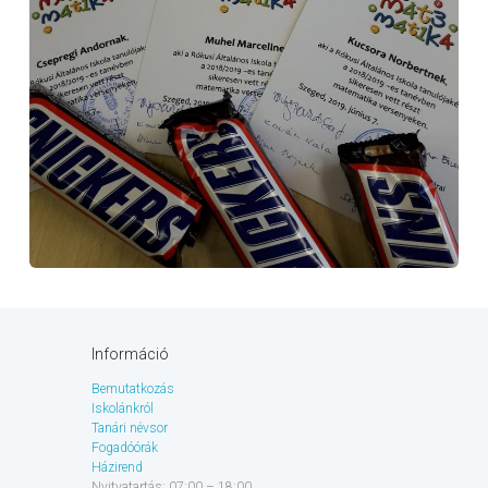
Információ
Bemutatkozás
Iskolánkról
Tanári névsor
Fogadóórák
Házirend
Nyitvatartás: 07:00 – 18:00