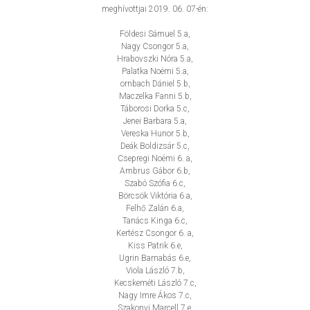
meghívottjai 2019. 06. 07-én:
Földesi Sámuel 5.a,
Nagy Csongor 5.a,
Hrabovszki Nóra 5.a,
Palatka Noémi 5.a,
ornbach Dániel 5.b,
Maczelka Fanni 5.b,
Táborosi Dorka 5.c,
Jenei Barbara 5.a,
Vereska Hunor 5.b,
Deák Boldizsár 5.c,
Csepregi Noémi 6. a,
Ambrus Gábor 6.b,
Szabó Szófia 6.c,
Börcsök Viktória 6.a,
Felhő Zalán 6.a,
Tanács Kinga 6.c,
Kertész Csongor 6. a,
Kiss Patrik 6.e,
Ugrin Barnabás 6.e,
Viola László 7.b,
Kecskeméti László 7.c,
Nagy Imre Ákos 7.c,
Szakonyi Marcell 7.e,