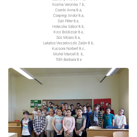
Kozma Veronika 7.b,
Csenki Anna 8.a,
Csepregi Andor 8.a,
Dári Péter 8.e,
Holecska Gábor 8.b,
Kiss Boldizsár 8.e,
Sós Mózes 8.a,
Lakatos-Veszelovszki Zalán 8.b,
Kucsora Norbert 8.c,
Muhel Marcell 8. b,
Tóth Barbara 8.e