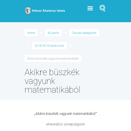
Home
All posts
Összes bejegyzés
2018/2019 tanév hírei
Akikre büszkék vagyunk matematikából
Akikre büszkék
vagyunk
matematikából
„Akikre büszkék vagyunk matematikából”
elnevezésű ünnepségünk