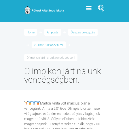
Home
All posts
Összes bejegyzés
2019/2020 tanév hírei
Olimpikon járt nálunk vendégségben!
Olimpikon járt nálunk
vendégségben!
Márton Anita volt március 6-án a
vendégünk! Anita a 2016-os Olimpia bronzérmese,
világbajnoki ezüstérmes, fedett pályás világbajnok
magyar súlylökő. Súlyemelésben is többszörös
magyar bajnok. Bizonyára sokan tudják, hogy 2001-