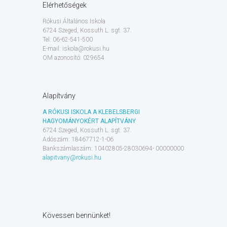
Elérhetőségek
Rókusi Általános Iskola
6724 Szeged, Kossuth L. sgt. 37.
Tel: 06-62-541-500
E-mail: iskola@rokusi.hu
OM azonosító: 029654
Alapítvány
A RÓKUSI ISKOLA A KLEBELSBERGI
HAGYOMÁNYOKÉRT ALAPÍTVÁNY
6724 Szeged, Kossuth L. sgt. 37.
Adószám: 18467712-1-06
Bankszámlaszám: 10402805-28030694- 00000000
alapitvany@rokusi.hu
Kövessen bennünket!