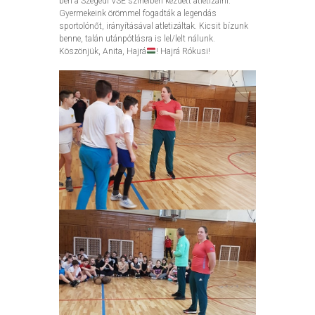
ben a Szegedi VSE színeiben kezdett atletizálni.
Gyermekeink örömmel fogadták a legendás
sportolónőt, irányításával atletizáltak. Kicsit bízunk
benne, talán utánpótlásra is lel/lelt nálunk.
Köszönjük, Anita, Hajrá
! Hajrá Rókusi!