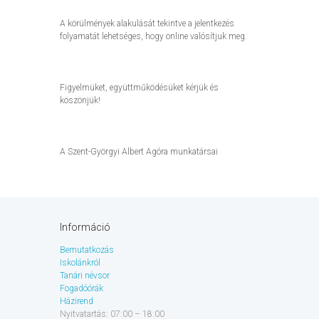
A körülmények alakulását tekintve a jelentkezés
folyamatát lehetséges, hogy online valósítjuk meg.
Figyelmüket, együttműködésüket kérjük és
köszönjük!
A Szent-Györgyi Albert Agóra munkatársai
Információ
Bemutatkozás
Iskolánkról
Tanári névsor
Fogadóórák
Házirend
Nyitvatartás: 07:00 – 18:00