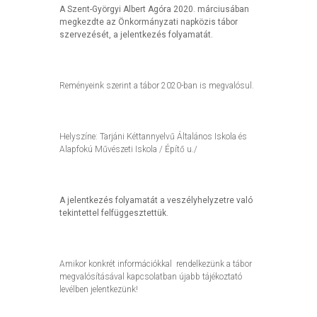
A Szent-Györgyi Albert Agóra 2020. márciusában
megkezdte az Önkormányzati napközis tábor
szervezését, a jelentkezés folyamatát.
Reményeink szerint a tábor 2020-ban is megvalósul.
Helyszíne: Tarjáni Kéttannyelvű Általános Iskola és
Alapfokú Művészeti Iskola / Építő u./
A jelentkezés folyamatát a veszélyhelyzetre való
tekintettel felfüggesztettük.
Amikor konkrét információkkal rendelkezünk a tábor
megvalósításával kapcsolatban újabb tájékoztató
levélben jelentkezünk!