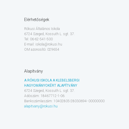
Elérhetőségek
Rókusi Általános Iskola
6724 Szeged, Kossuth L. sgt. 37.
Tel: 06-62-541-500
E-mail: iskola@rokusi.hu
OM azonosító: 029654
Alapítvány
A RÓKUSI ISKOLA A KLEBELSBERGI
HAGYOMÁNYOKÉRT ALAPÍTVÁNY
6724 Szeged, Kossuth L. sgt. 37.
Adószám: 18467712-1-06
Bankszámlaszám: 10402805-28030694- 00000000
alapitvany@rokusi.hu