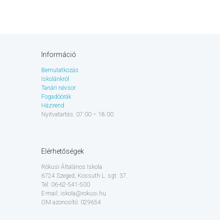
Információ
Bemutatkozás
Iskolánkról
Tanári névsor
Fogadóórák
Házirend
Nyitvatartás: 07:00 – 18:00
Elérhetőségek
Rókusi Általános Iskola
6724 Szeged, Kossuth L. sgt. 37.
Tel: 06-62-541-500
E-mail: iskola@rokusi.hu
OM azonosító: 029654