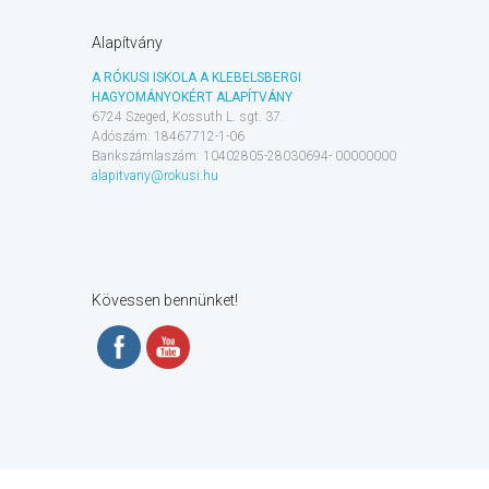
Alapítvány
A RÓKUSI ISKOLA A KLEBELSBERGI
HAGYOMÁNYOKÉRT ALAPÍTVÁNY
6724 Szeged, Kossuth L. sgt. 37.
Adószám: 18467712-1-06
Bankszámlaszám: 10402805-28030694- 00000000
alapitvany@rokusi.hu
Kövessen bennünket!