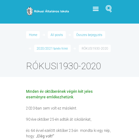
Home
All posts
Összes bejegyzés
2020/2021 tanév hírei
RÓKUSI1930-2020
RÓKUSI1930-2020
Minden év októberének végén két jeles
eseményre emlékezhetünk.
2020-ban sem volt ez másként.
90 éve október 25-én adták át iskolánkat,
és 64 évvel ezelőtt október 23-án mondta ki egy nép,
hogy: „
Elég volt!”