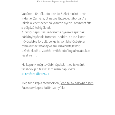
Kattintsanak a képre a nagyobb nézetért!
Vasárnap 54 rókusis diák és 5 őket kísérő tanár
indult el Zánkára, öt napos Erzsébet táborba. Az
iskola a lehetőséget pályázaton nyerte. Köszönet érte
a pályázó kollégáknak!
A hétfői napsütés kedvezett a gyerekcsapatnak,
sárkányhajóztak, fürödtek. Keddtől az idő kicsit
hűvösebbre fordult, de így is volt lehetőségük a
gyerekeknek sétahajókázni, bizalomfejlesztő-
színészkedős, „túlélésre-kiképzős” foglalkozásokon
részt venni.
Ha kapunk még további képeket, itt és iskolánk
facebook-ján tesszük minden nap közzé.
#ErzsébetTábor2021
Még több kép a facebook-on
(jobb felső sarokban lévő
Facebook-logora kattintva nyílik)