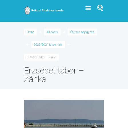
Home
All posts
Összes bejegyzés
2020/2021 tanév hírei
Erzsébet tábor – Zánka
Erzsébet tábor –
Zánka