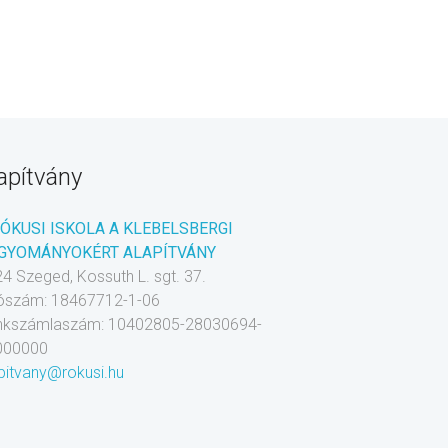
apítvány
RÓKUSI ISKOLA A KLEBELSBERGI
GYOMÁNYOKÉRT ALAPÍTVÁNY
4 Szeged, Kossuth L. sgt. 37.
ószám: 18467712-1-06
nkszámlaszám: 10402805-28030694-
000000
pitvany@rokusi.hu