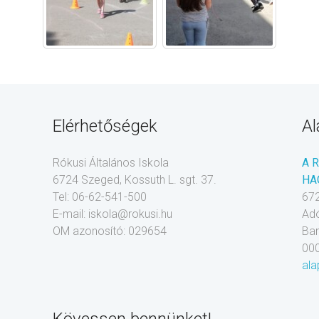
Elérhetőségek
Al
Rókusi Általános Iskola
A 
6724 Szeged, Kossuth L. sgt. 37.
HA
Tel: 06-62-541-500
672
E-mail: iskola@rokusi.hu
Ad
OM azonosító: 029654
Ba
00
ala
Kövessen bennünket!