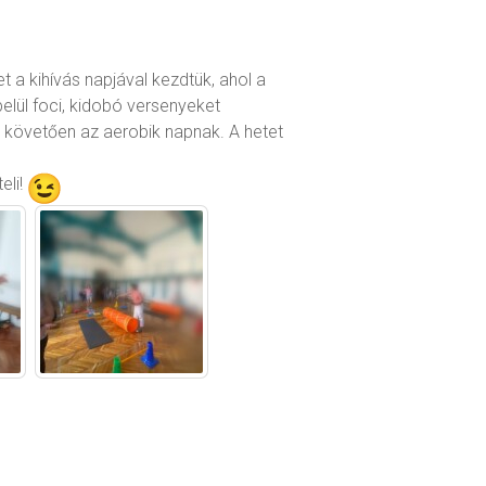
a kihívás napjával kezdtük, ahol a
elül foci, kidobó versenyeket
t követően az aerobik napnak. A hetet
eli!