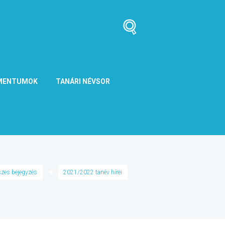
MENTUMOK
TANÁRI NÉVSOR
zes bejegyzés
2021/2022 tanév hírei