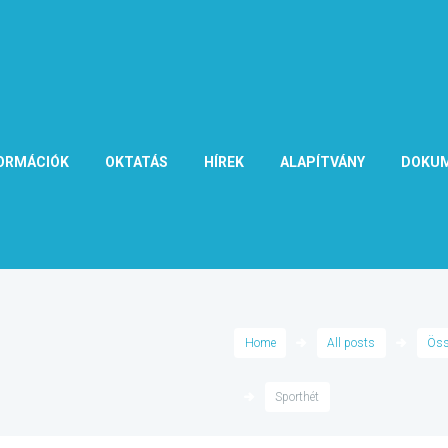
ORMÁCIÓK
OKTATÁS
HÍREK
ALAPÍTVÁNY
DOKU
Home
All posts
Öss
Sporthét