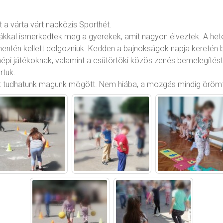
 a várta várt napközis Sporthét.
al ismerkedtek meg a gyerekek, amit nagyon élveztek. A hetet 
entén kellett dolgozniuk. Kedden a bajnokságok napja keretén b
 népi játékoknak, valamint a csütörtöki közös zenés bemelegítés
rtuk.
tet tudhatunk magunk mögött. Nem hiába, a mozgás mindig örömt