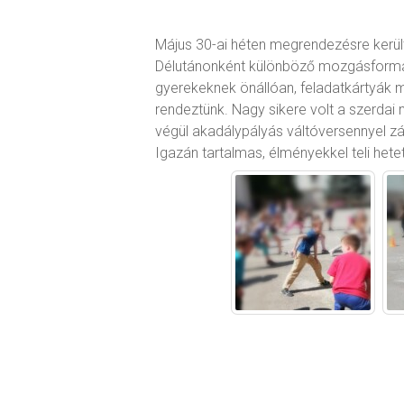
Május 30-ai héten megrendezésre került
Délutánonként különböző mozgásformákk
gyerekeknek önállóan, feladatkártyák m
rendeztünk. Nagy sikere volt a szerdai
végül akadálypályás váltóversennyel zá
Igazán tartalmas, élményekkel teli he