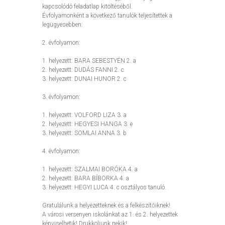
kapcsolódó feladatlap kitöltéséből.
Évfolyamonként a következő tanulók teljesítettek a
legügyesebben:
2. évfolyamon:
1. helyezett: BARA SEBESTYÉN 2. a
2. helyezett: DUDÁS FANNI 2. c
3. helyezett: DUNAI HUNOR 2. c
3. évfolyamon:
1. helyezett: VOLFORD LIZA 3. a
2. helyezett: HEGYESI HANGA 3. e
3. helyezett: SOMLAI ANNA 3. b
4. évfolyamon:
1. helyezett: SZALMAI BORÓKA 4. a
2. helyezett: BARA BÍBORKA 4. a
3. helyezett: HEGYI LUCA 4. c osztályos tanuló.
Gratulálunk a helyezetteknek és a felkészítőiknek!
A városi versenyen iskolánkat az 1. és 2. helyezettek
képviselhetik! Drukkoljunk nekik!