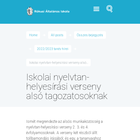
Home
All posts
Összes bejegyzés
2022/2023 tanév hírei
Iskolai nyelvtan-helyesírási verseny alsó...
Iskolai nyelvtan-
helyesírási verseny
alsó tagozatosoknak
Ismét megrendezte az alsós munkaközösség a
nyelvtan-helyesírási verseny 2. 3. és 4.
évfolyamosoknak. A verseny két részből állt:
tollbamondás írásából; és egy, a tananyaghoz