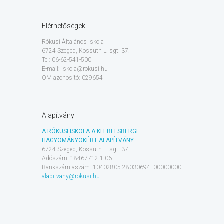
Elérhetőségek
Rókusi Általános Iskola
6724 Szeged, Kossuth L. sgt. 37.
Tel: 06-62-541-500
E-mail: iskola@rokusi.hu
OM azonosító: 029654
Alapítvány
A RÓKUSI ISKOLA A KLEBELSBERGI
HAGYOMÁNYOKÉRT ALAPÍTVÁNY
6724 Szeged, Kossuth L. sgt. 37.
Adószám: 18467712-1-06
Bankszámlaszám: 10402805-28030694- 00000000
alapitvany@rokusi.hu