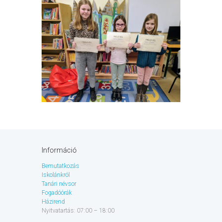
Információ
Bemutatkozás
Iskolánkról
Tanári névsor
Fogadóórák
Házirend
Nyitvatartás: 07:00 – 18:00