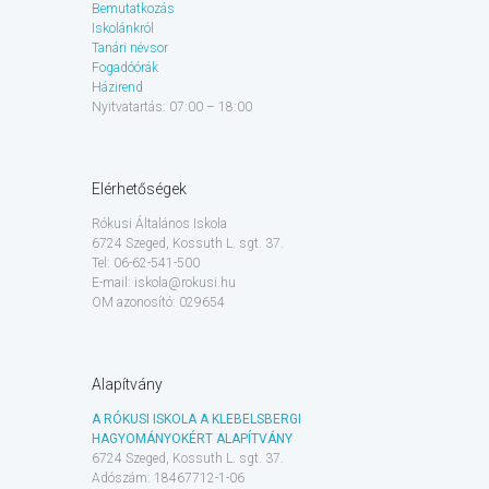
Bemutatkozás
Iskolánkról
Tanári névsor
Fogadóórák
Házirend
Nyitvatartás: 07:00 – 18:00
Elérhetőségek
Rókusi Általános Iskola
6724 Szeged, Kossuth L. sgt. 37.
Tel: 06-62-541-500
E-mail: iskola@rokusi.hu
OM azonosító: 029654
Alapítvány
A RÓKUSI ISKOLA A KLEBELSBERGI
HAGYOMÁNYOKÉRT ALAPÍTVÁNY
6724 Szeged, Kossuth L. sgt. 37.
Adószám: 18467712-1-06