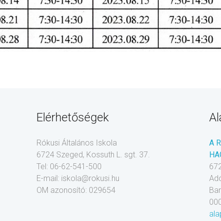
Elérhetőségek
Al
Rókusi Általános Iskola
A 
6724 Szeged, Kossuth L. sgt. 37.
HA
Tel: 06-62-541-500
672
E-mail: iskola@rokusi.hu
Ad
OM azonosító: 029654
Ba
00
ala