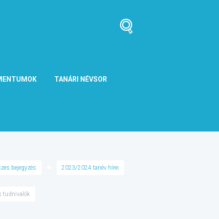
MENTUMOK
TANÁRI NÉVSOR
zes bejegyzés
2023/2024 tanév hírei
os tudnivalók