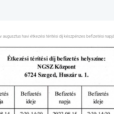
 augusztus havi étkezési téritési díj készpénzes befizetési napjá