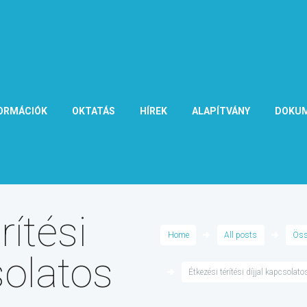
ORMÁCIÓK
OKTATÁS
HÍREK
ALAPÍTVÁNY
DOKU
rítési
Home
All posts
Öss
solatos
Étkezési térítési díjjal kapcsolat