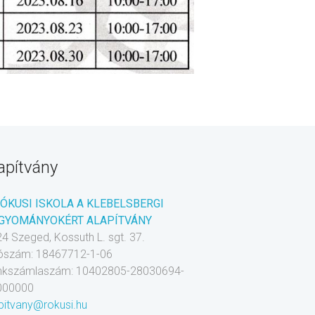
apítvány
RÓKUSI ISKOLA A KLEBELSBERGI
GYOMÁNYOKÉRT ALAPÍTVÁNY
4 Szeged, Kossuth L. sgt. 37.
ószám: 18467712-1-06
nkszámlaszám: 10402805-28030694-
000000
pitvany@rokusi.hu