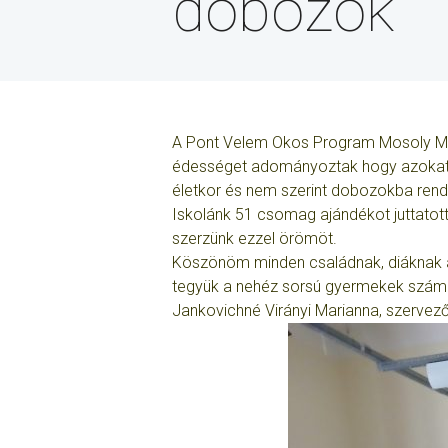
dobozok
A Pont Velem Okos Program Mosoly Manók
édességet adományoztak hogy azokat a 
életkor és nem szerint dobozokba rende
Iskolánk 51 csomag ajándékot juttatott
szerzünk ezzel örömöt.
Köszönöm minden családnak, diáknak 
tegyük a nehéz sorsú gyermekek számá
Jankovichné Virányi Marianna, szervez