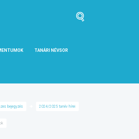
MENTUMOK
TANÁRI NÉVSOR
zes bejegyzés
2024/2025 tanév hírei
ok