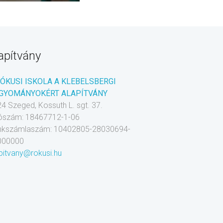
apítvány
RÓKUSI ISKOLA A KLEBELSBERGI
GYOMÁNYOKÉRT ALAPÍTVÁNY
4 Szeged, Kossuth L. sgt. 37.
ószám: 18467712-1-06
nkszámlaszám: 10402805-28030694-
000000
pitvany@rokusi.hu