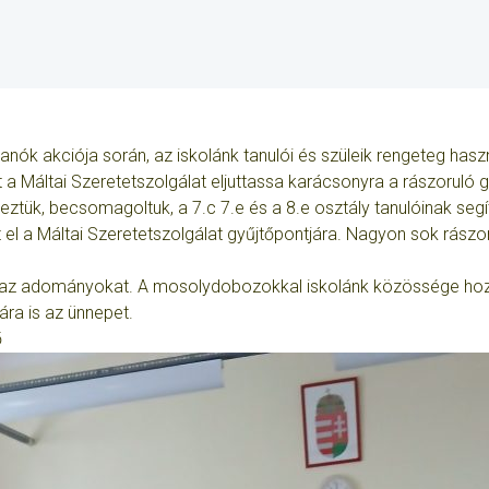
 akciója során, az iskolánk tanulói és szüleik rengeteg használ
Máltai Szeretetszolgálat eljuttassa karácsonyra a rászoruló 
ztük, becsomagoltuk, a 7.c 7.e és a 8.e osztály tanulóinak segí
 el a Máltai Szeretetszolgálat gyűjtőpontjára. Nagyon sok rász
az adományokat. A mosolydobozokkal iskolánk közössége hozz
ra is az ünnepet.
ő