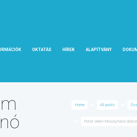
ORMÁCIÓK
OKTATÁS
HÍREK
ALAPÍTVÁNY
DOKU
em
Home
All posts
Öss
nó
Ponot Velem Mosolymanó doboz