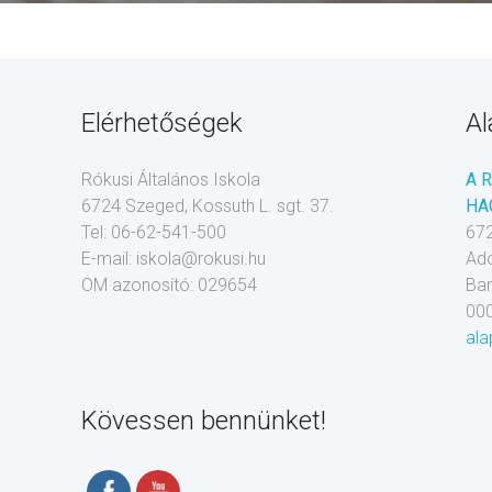
Elérhetőségek
Al
Rókusi Általános Iskola
A 
6724 Szeged, Kossuth L. sgt. 37.
HA
Tel: 06-62-541-500
672
E-mail: iskola@rokusi.hu
Ad
OM azonosító: 029654
Ba
00
ala
Kövessen bennünket!