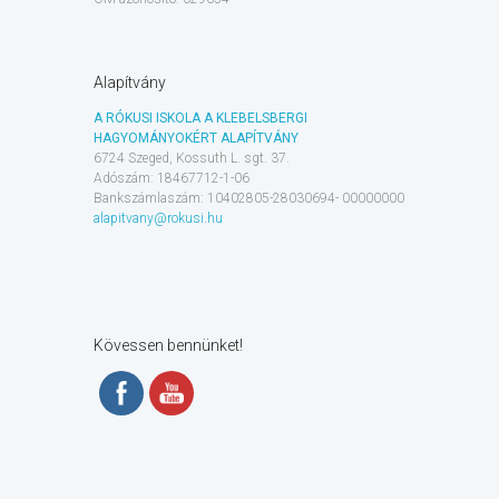
Alapítvány
A RÓKUSI ISKOLA A KLEBELSBERGI
HAGYOMÁNYOKÉRT ALAPÍTVÁNY
6724 Szeged, Kossuth L. sgt. 37.
Adószám: 18467712-1-06
Bankszámlaszám: 10402805-28030694- 00000000
alapitvany@rokusi.hu
Kövessen bennünket!