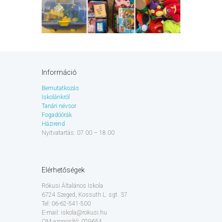
Információ
Bemutatkozás
Iskolánkról
Tanári névsor
Fogadóórák
Házirend
Nyitvatartás: 07:00 – 18:00
Elérhetőségek
Rókusi Általános Iskola
6724 Szeged, Kossuth L. sgt. 37.
Tel: 06-62-541-500
E-mail: iskola@rokusi.hu
OM azonosító: 029654