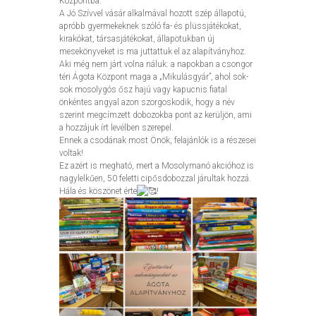
Központba.
A Jó Szívvel vásár alkalmával hozott szép állapotú,
apróbb gyermekeknek szóló fa- és plüssjátékokat,
kirakókat, társasjátékokat, állapotukban új
mesekönyveket is ma juttattuk el az alapítványhoz.
Aki még nem járt volna náluk: a napokban a csongor
téri Ágota Központ maga a „Mikulásgyár”, ahol sok-
sok mosolygós ősz hajú vagy kapucnis fiatal
önkéntes angyal azon szorgoskodik, hogy a név
szerint megcímzett dobozokba pont az kerüljön, ami
a hozzájuk írt levélben szerepel.
Ennek a csodának most Önök, felajánlók is a részesei
voltak!
Ez azért is megható, mert a Mosolymanó akcióhoz is
nagylelkűen, 50 feletti cipősdobozzal járultak hozzá.
Hála és köszönet érte
!