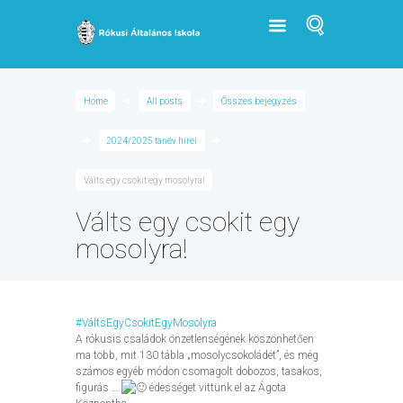
Home
All posts
Összes bejegyzés
2024/2025 tanév hírei
Válts egy csokit egy mosolyra!
Válts egy csokit egy
mosolyra!
#VáltsEgyCsokitEgyMosolyra
A rókusis családok önzetlenségének köszönhetően
ma több, mit 130 tábla „mosolycsokoládét”, és még
számos egyéb módon csomagolt dobozos, tasakos,
figurás …
édességet vittünk el az Ágota