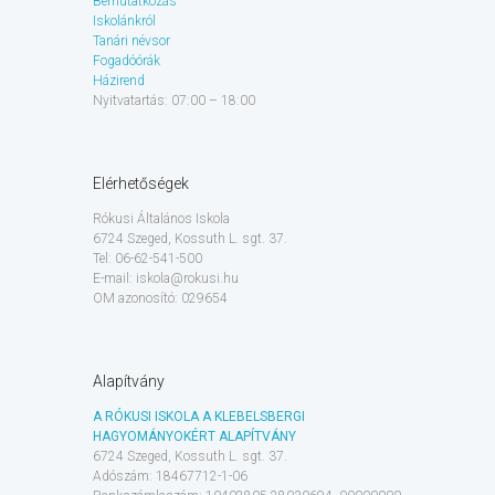
Bemutatkozás
Iskolánkról
Tanári névsor
Fogadóórák
Házirend
Nyitvatartás: 07:00 – 18:00
Elérhetőségek
Rókusi Általános Iskola
6724 Szeged, Kossuth L. sgt. 37.
Tel: 06-62-541-500
E-mail: iskola@rokusi.hu
OM azonosító: 029654
Alapítvány
A RÓKUSI ISKOLA A KLEBELSBERGI
HAGYOMÁNYOKÉRT ALAPÍTVÁNY
6724 Szeged, Kossuth L. sgt. 37.
Adószám: 18467712-1-06