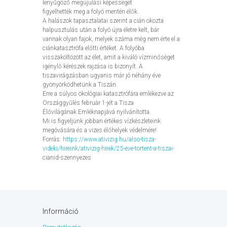
lenyűgöző megújulási képességét
figyelhették meg a folyó mentén élők.
A halászok tapasztalatai szerint a cián okozta
halpusztulás után a folyó újra életre kelt, bár
vannak olyan fajok, melyek száma még nem érte el a
ciánkatasztrófa előtti értéket. A folyóba
visszaköltözött az élet, amit a kiváló vízminőséget
igénylő kérészek rajzása is bizonyít. A
tiszavirágzásban ugyanis már jó néhány éve
gyönyörködhetünk a Tiszán.
Erre a súlyos ökológiai katasztrófára emlékezve az
Országgyűlés február 1-jét a Tisza
Élővilágának Emléknapjává nyilvánította.
Mi is figyeljünk jobban értékes vízkészleteink
megóvására és a vizes élőhelyek védelmére!
Forrás:
https://www.ativizig.hu/also-tisza-
videki/hireink/ativizig-hirek/25-eve-tortent-a-tiszai-
cianid-szennyezes
Információ