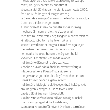
mellékfolyók és a Kiskörei-víztározó hígító szerepe
miatt, de így is hatalmas pusztítást
végzett a vízi élővilágban. A cianidszennyezés 2000.
február 12-én hagyta el Magyarország
területét, de a mérgező ár nem kímélte a Vajdaságot, a
Dunát és a Fekete-tengert sem.
A szennyezést kísérő halpusztulást akkor még
megbecsülni sem lehetett. A Vízügy által
felépített műszaki zárak segítségével a partra terelt és
kihalászott több tonna haltetemből arra
lehetett következtetni, hogy a Tisza élővilága teljes
mértékben megsemmisült. A cianidos víz
nemcsak a halakat, hanem a mérgezett hallal
közvetlenül érintkező vízi madarakat és
hullámtéri élőlényeket is elpusztította.
Azonban a „Noé bárkájának” is nevezett vízügyi
intézkedésekkel a Közép-Tisza vidékén a
mérgező anyagot sikerült a folyó medrében tartani.
Ennek köszönhetően a gátak közötti
hullámtér, a biológiai sokféleséget őrző holtágak, és
ami nagyon lényeges, a Tisza-tó öbleinek
gazdag élővilága nem károsodott.
A ciánszennyezés okozta súlyos ökológiai sebek
máig sem gyógyultak be tökéletesen,
azonban a katasztrófát követő években a természet