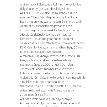
A világnapok különleges alkalmak, melyek fontos
dolgokra irányítják az emberek figyelmét.
Az ENSZ 1993. évi stockholmi kongresszusa
március 22-ét a Víz világnapjává nyilvánította.
Ezen a napon világszerte megemlékeznek a vízről,
valamint a vízkészletek megóvásának és a
vízminőség megőrzésének fontosságáról. A Föld
édesvízkészletének védelme az emberektől
környezettudatos magatartást, társadalmi
összefogást és nemzetközi együttműködést igényel.
Különösen fontos ez annak fényében, hogy 25 éve
történt a tiszai cianidszennyezés.
A romániai Nagybánya közelében található Aurul
bányavállalat cianid- és nehézfémtartalmú
szennyvíztározója 2000. január 30-án olyan
vízterhelést kapott, melynek következtében a
töltés az éjszakai órákban 25 m hosszan átszakadt.
A cianiddal és nehézfémekkel erősen szennyezett víz
a földeken át a Lápos-patakba, onnan a
Szamosba, majd a Tiszába ömlött. A 100 ezer m 3 ,
erősen mérgező szennyvíz Magyarországot
2000. február 1-én érte el.
A Tiszán lefelé haladva a szennyezőanyag
koncentrációja folyamatosan csökkent a beömlő