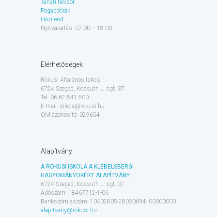
Tanári névsor
Fogadóórák
Házirend
Nyitvatartás: 07:00 – 18:00
Elérhetőségek
Rókusi Általános Iskola
6724 Szeged, Kossuth L. sgt. 37.
Tel: 06-62-541-500
E-mail: iskola@rokusi.hu
OM azonosító: 029654
Alapítvány
A RÓKUSI ISKOLA A KLEBELSBERGI
HAGYOMÁNYOKÉRT ALAPÍTVÁNY
6724 Szeged, Kossuth L. sgt. 37.
Adószám: 18467712-1-06
Bankszámlaszám: 10402805-28030694- 00000000
alapitvany@rokusi.hu