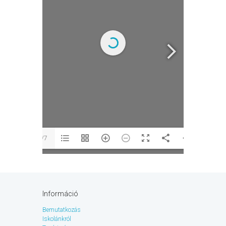
1/7
Információ
Bemutatkozás
Iskolánkról