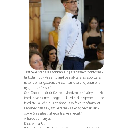
Testnevelőtanára azonban a díj átadásakor fontosnak
tartotta, hogy Vass Roland osztálytárs és sporttárs
neve is elhangozzon, aki szintén kiváló teljesítményt
nyújtott az év során.
Sári Gábor tanár úr üzenete: „Kedves tanítványaim!Ne
feledkezzetek meg, hogy hol kezdtétek a sportolást, ne
feledjétek a Rókusi Általános Iskolát és tanáraitokat.
Legyetek hálásak, szüleiteknek és edzőiteknek, akik
sok erőfeszítést tették a ti sikereitekért.”
A fiúk eredményei:
Kiss Attila 8.b