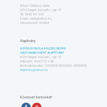
Rókusi Általános Iskola
6724 Szeged, Kossuth L. sgt. 37.
Tel: 06-62-541-500
E-mail: iskola@rokusi.hu
OM azonosító: 029654
Alapítvány
A RÓKUSI ISKOLA A KLEBELSBERGI
HAGYOMÁNYOKÉRT ALAPÍTVÁNY
6724 Szeged, Kossuth L. sgt. 37.
Adószám: 18467712-1-06
Bankszámlaszám: 10402805-28030694- 00000000
alapitvany@rokusi.hu
Kövessen bennünket!