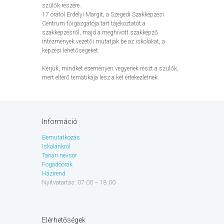
szülők részére.
17 órától Erdélyi Margit, a Szegedi Szakképzési
Centrum főigazgatója tart tájékoztatót a
szakképzésről, majd a meghívott szakképző
intézmények vezetői mutatják be az iskolákat, a
képzési lehetőségeket.
Kérjük, mindkét eseményen vegyenek részt a szülők,
mert eltérő tematikája lesz a két értekezletnek.
Információ
Bemutatkozás
Iskolánkról
Tanári névsor
Fogadóórák
Házirend
Nyitvatartás: 07:00 – 18:00
Elérhetőségek