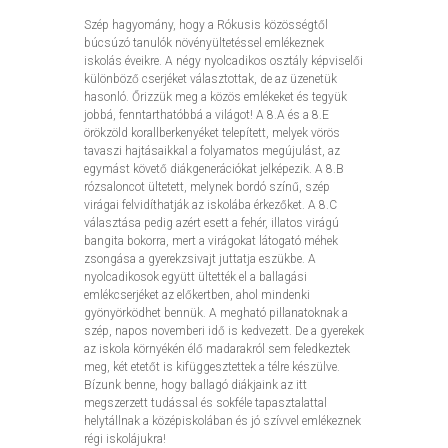
Szép hagyomány, hogy a Rókusis közösségtől
búcsúzó tanulók növényültetéssel emlékeznek
iskolás éveikre. A négy nyolcadikos osztály képviselői
különböző cserjéket választottak, de az üzenetük
hasonló. Őrizzük meg a közös emlékeket és tegyük
jobbá, fenntarthatóbbá a világot! A 8.A és a 8.E
örökzöld korallberkenyéket telepített, melyek vörös
tavaszi hajtásaikkal a folyamatos megújulást, az
egymást követő diákgenerációkat jelképezik. A 8.B
rózsaloncot ültetett, melynek bordó színű, szép
virágai felvidíthatják az iskolába érkezőket. A 8.C
választása pedig azért esett a fehér, illatos virágú
bangita bokorra, mert a virágokat látogató méhek
zsongása a gyerekzsivajt juttatja eszükbe. A
nyolcadikosok együtt ültették el a ballagási
emlékcserjéket az előkertben, ahol mindenki
gyönyörködhet bennük. A megható pillanatoknak a
szép, napos novemberi idő is kedvezett. De a gyerekek
az iskola környékén élő madarakról sem feledkeztek
meg, két etetőt is kifüggesztettek a télre készülve.
Bízunk benne, hogy ballagó diákjaink az itt
megszerzett tudással és sokféle tapasztalattal
helytállnak a középiskolában és jó szívvel emlékeznek
régi iskolájukra!