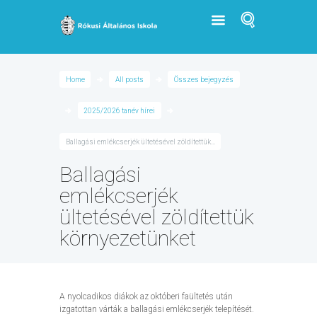
Home
All posts
Összes bejegyzés
2025/2026 tanév hírei
Ballagási emlékcserjék ültetésével zöldítettük...
Ballagási
emlékcserjék
ültetésével zöldítettük
környezetünket
A nyolcadikos diákok az októberi faültetés után
izgatottan várták a ballagási emlékcserjék telepítését.