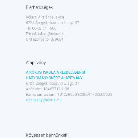
Elérhetőségek
Rókusi Általános Iskola
6724 Szeged, Kossuth L. sgt. 37.
Tel: 06-62-541-500
E-mail: iskola@rokusi.hu
OM azonosító: 029654
Alapítvány
A RÓKUSI ISKOLA A KLEBELSBERGI
HAGYOMÁNYOKÉRT ALAPÍTVÁNY
6724 Szeged, Kossuth L. sgt. 37.
Adószám: 18467712-1-06
Bankszámlaszám: 10402805-28030694- 00000000
alapitvany@rokusi.hu
Kövessen bennünket!