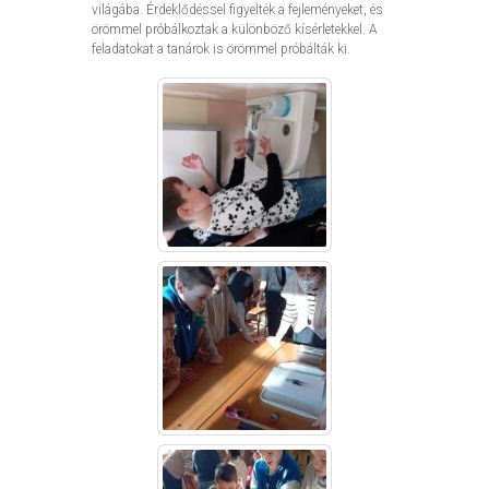
világába. Érdeklődéssel figyelték a fejleményeket, és
örömmel próbálkoztak a különböző kísérletekkel. A
feladatokat a tanárok is örömmel próbálták ki.