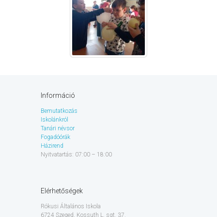
Információ
Bemutatkozás
Iskolánkról
Tanári névsor
Fogadóórák
Házirend
Nyitvatartás: 07:00 – 18:00
Elérhetőségek
Rókusi Általános Iskola
6724 Szeged, Kossuth L. sgt. 37.