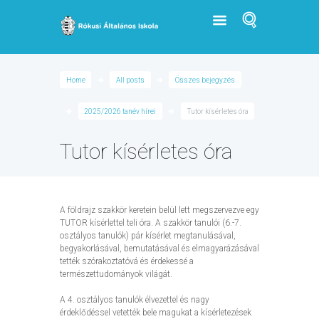
Home
All posts
Összes bejegyzés
2025/2026 tanév hírei
Tutor kísérletes óra
Tutor kísérletes óra
A földrajz szakkör keretein belül lett megszervezve egy
TUTOR kísérlettel teli óra. A szakkör tanulói (6.-7.
osztályos tanulók) pár kísérlet megtanulásával,
begyakorlásával, bemutatásával és elmagyarázásával
tették szórakoztatóvá és érdekessé a
természettudományok világát.
A 4. osztályos tanulók élvezettel és nagy
érdeklődéssel vetették bele magukat a kísérletezések