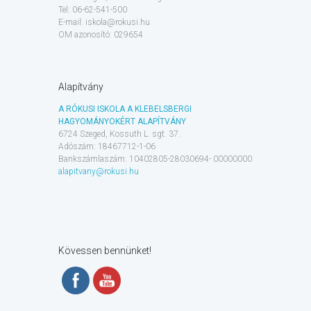
Tel: 06-62-541-500
E-mail: iskola@rokusi.hu
OM azonosító: 029654
Alapítvány
A RÓKUSI ISKOLA A KLEBELSBERGI
HAGYOMÁNYOKÉRT ALAPÍTVÁNY
6724 Szeged, Kossuth L. sgt. 37.
Adószám: 18467712-1-06
Bankszámlaszám: 10402805-28030694- 00000000
alapitvany@rokusi.hu
Kövessen bennünket!