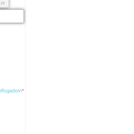
28
 elfogadom
*