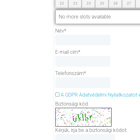
22
23
24
25
26
27
No more slots available.
Név
*
E-mail cím
*
Telefonszám
*
A GDPR Adatvédelmi Nyilatkozatot
Biztonsági kód:
Kérjük, írja be a biztonsági kódot: