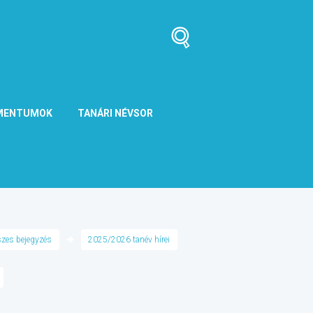
MENTUMOK
TANÁRI NÉVSOR
zes bejegyzés
2025/2026 tanév hírei