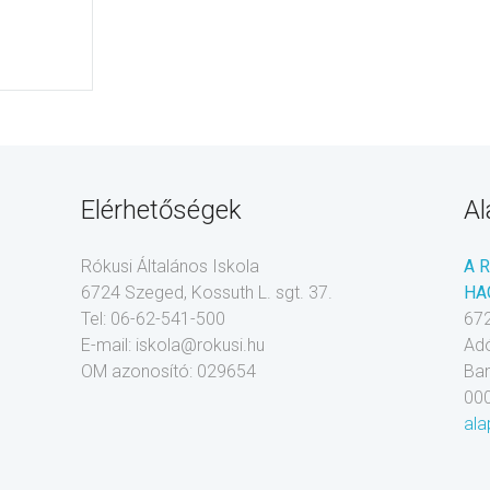
Elérhetőségek
Al
Rókusi Általános Iskola
A 
6724 Szeged, Kossuth L. sgt. 37.
HA
Tel: 06-62-541-500
672
E-mail: iskola@rokusi.hu
Ad
OM azonosító: 029654
Ba
00
ala