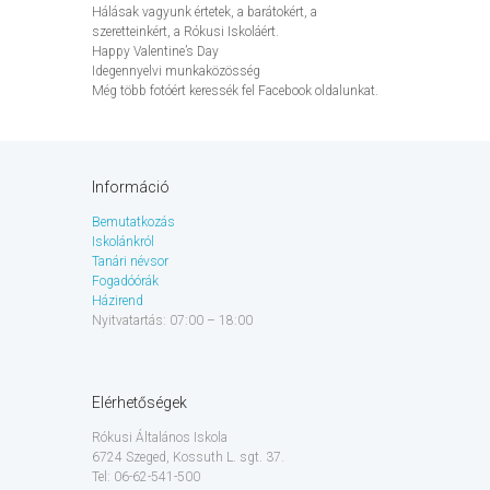
Hálásak vagyunk értetek, a barátokért, a
szeretteinkért, a Rókusi Iskoláért.
Happy Valentine’s Day
Idegennyelvi munkaközösség
Még több fotóért keressék fel Facebook oldalunkat.
Információ
Bemutatkozás
Iskolánkról
Tanári névsor
Fogadóórák
Házirend
Nyitvatartás: 07:00 – 18:00
Elérhetőségek
Rókusi Általános Iskola
6724 Szeged, Kossuth L. sgt. 37.
Tel: 06-62-541-500