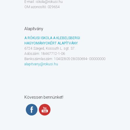
E-mail: iskola@rokusi.hu
OM azonosító: 029654
Alapítvány
A RÓKUSI ISKOLA A KLEBELSBERGI
HAGYOMÁNYOKÉRT ALAPÍTVÁNY
6724 Szeged, Kossuth L. sgt. 37.
Adószám: 18467712-1-06
Bankszámlaszám: 10402805-28030694- 00000000
alapitvany@rokusi.hu
Kövessen bennünket!