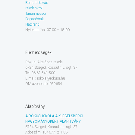
Bemutatkozás
Iskolánkról
Tanári névsor
Fogadóórák
Házirend
Nyitvatartás: 07:00 – 18:00
Elérhetőségek
Rókusi Általános Iskola
6724 Szeged, Kossuth L. sgt. 37.
Tel: 06-62-541-500
E-mail: iskola@rokusi.hu
OM azonosító: 029654
Alapítvány
A RÓKUSI ISKOLA A KLEBELSBERGI
HAGYOMÁNYOKÉRT ALAPÍTVÁNY
6724 Szeged, Kossuth L. sgt. 37.
Adószám: 18467712-1-06