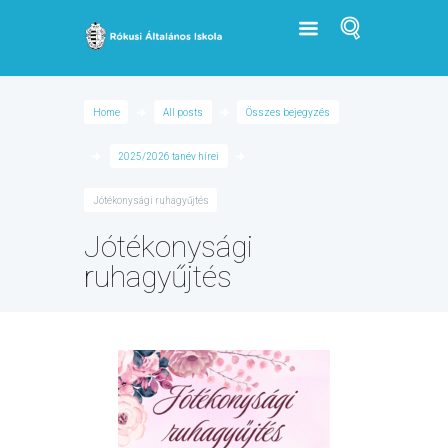
Home
All posts
Összes bejegyzés
2025/2026 tanév hírei
Jótékonysági ruhagyűjtés
Jótékonysági
ruhagyűjtés