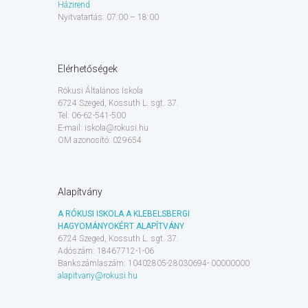
Házirend
Nyitvatartás: 07:00 – 18:00
Elérhetőségek
Rókusi Általános Iskola
6724 Szeged, Kossuth L. sgt. 37.
Tel: 06-62-541-500
E-mail: iskola@rokusi.hu
OM azonosító: 029654
Alapítvány
A RÓKUSI ISKOLA A KLEBELSBERGI
HAGYOMÁNYOKÉRT ALAPÍTVÁNY
6724 Szeged, Kossuth L. sgt. 37.
Adószám: 18467712-1-06
Bankszámlaszám: 10402805-28030694- 00000000
alapitvany@rokusi.hu