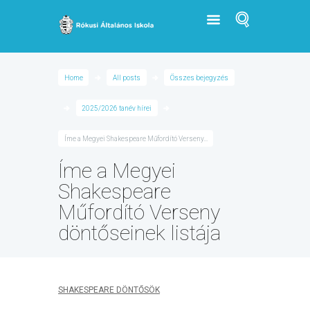
Home
All posts
Összes bejegyzés
2025/2026 tanév hírei
Íme a Megyei Shakespeare Műfordító Verseny...
Íme a Megyei
Shakespeare
Műfordító Verseny
döntőseinek listája
SHAKESPEARE DÖNTŐSÖK