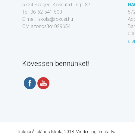
6724 Szeged, Kossuth L. sgt. 37.
HA
Tel: 06-62-541-500
672
E-mail: iskola@rokusi.hu
Ad
OM azonosító: 029654
Ba
00
ala
Kövessen bennünket!
Rókusi Általános Iskola, 2018. Minden jog fenntartva.