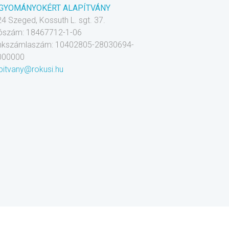
GYOMÁNYOKÉRT ALAPÍTVÁNY
4 Szeged, Kossuth L. sgt. 37.
ószám: 18467712-1-06
nkszámlaszám: 10402805-28030694-
000000
pitvany@rokusi.hu