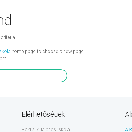
nd
riteria.
Iskola
home page to choose a new page.
eam.
Elérhetőségek
Al
Rókusi Általános Iskola
A 