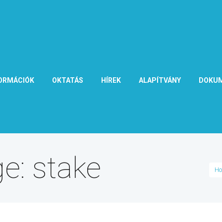
ORMÁCIÓK
OKTATÁS
HÍREK
ALAPÍTVÁNY
DOKU
e: stake
H