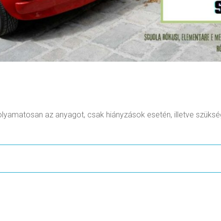
yamatosan az anyagot, csak hiányzások esetén, illetve szükség 