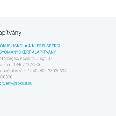
apítvány
RÓKUSI ISKOLA A KLEBELSBERGI
GYOMÁNYOKÉRT ALAPÍTVÁNY
4 Szeged, Kossuth L. sgt. 37.
ószám: 18467712-1-06
nkszámlaszám: 10402805-28030694-
000000
pitvany@rokusi.hu