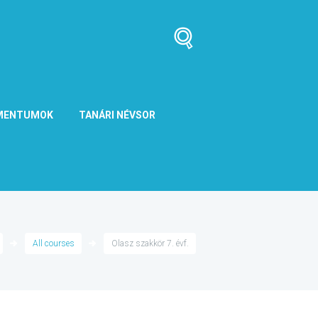
MENTUMOK
TANÁRI NÉVSOR
All courses
Olasz szakkör 7. évf.