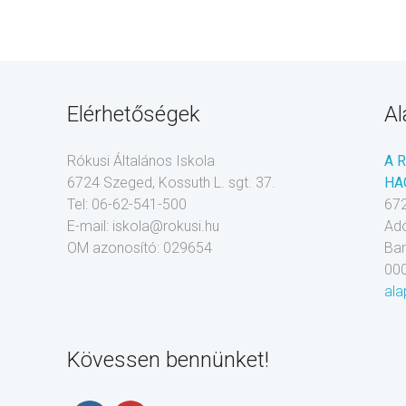
Elérhetőségek
Al
Rókusi Általános Iskola
A 
6724 Szeged, Kossuth L. sgt. 37.
HA
Tel: 06-62-541-500
672
E-mail: iskola@rokusi.hu
Ad
OM azonosító: 029654
Ba
00
ala
Kövessen bennünket!