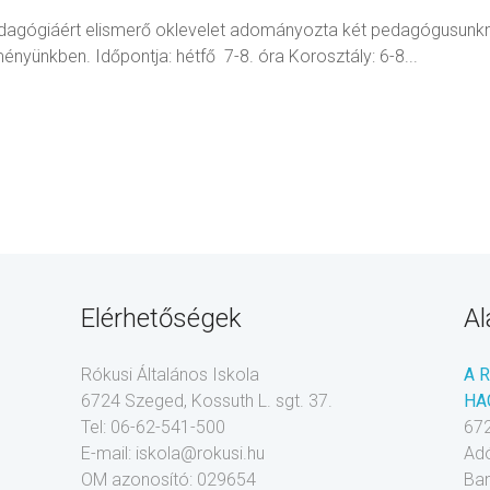
pedagógiáért elismerő oklevelet adományozta két pedagógusunkn
zményünkben. Időpontja: hétfő 7-8. óra Korosztály: 6-8...
Elérhetőségek
Al
Rókusi Általános Iskola
A 
6724 Szeged, Kossuth L. sgt. 37.
HA
Tel: 06-62-541-500
672
E-mail: iskola@rokusi.hu
Ad
OM azonosító: 029654
Ba