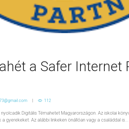
mahét a Safer Interne
a73@gmail.com
112
 nyolcadik Digitális Témahetet Magyarországon. Az iskolai köny
 a gyerekeket. Az alábbi linkeken önállóan vagy a családdal is...