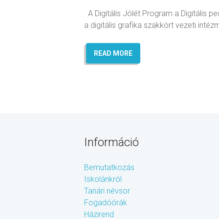
A Digitális Jólét Program a Digitális 
a digitális grafika szakkört vezeti inté
READ MORE
Információ
Bemutatkozás
Iskolánkról
Tanári névsor
Fogadóórák
Házirend