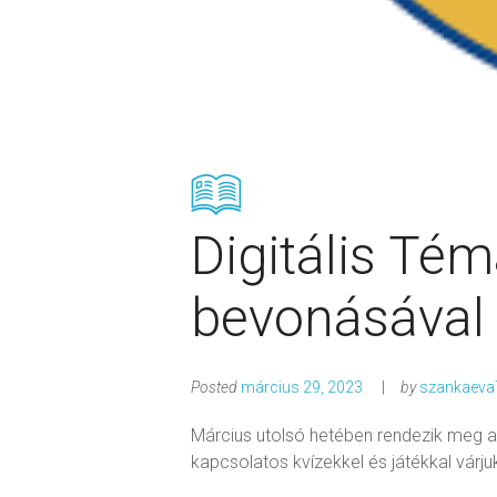
Digitális Té
bevonásával
Posted
március 29, 2023
by
szankaev
Március utolsó hetében rendezik meg a
kapcsolatos kvízekkel és játékkal várjuk