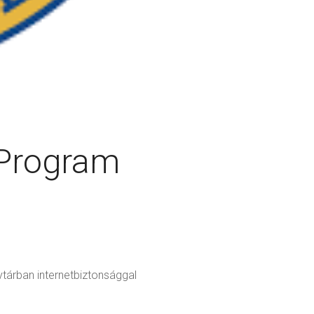
t Program
vtárban internetbiztonsággal