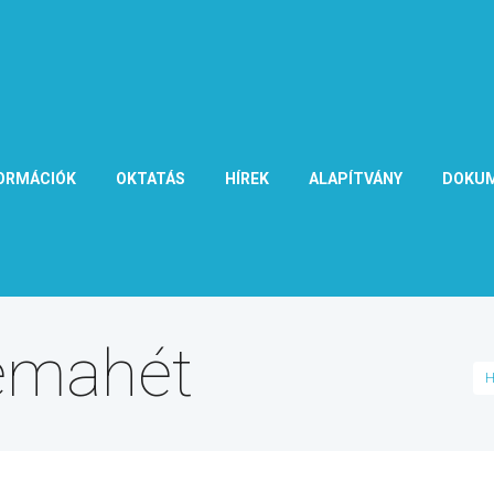
ORMÁCIÓK
OKTATÁS
HÍREK
ALAPÍTVÁNY
DOKU
Témahét
H