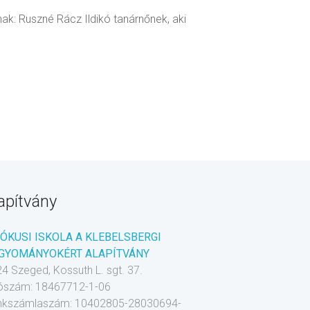
ak: Ruszné Rácz Ildikó tanárnőnek, aki
apítvány
RÓKUSI ISKOLA A KLEBELSBERGI
GYOMÁNYOKÉRT ALAPÍTVÁNY
4 Szeged, Kossuth L. sgt. 37.
ószám: 18467712-1-06
nkszámlaszám: 10402805-28030694-