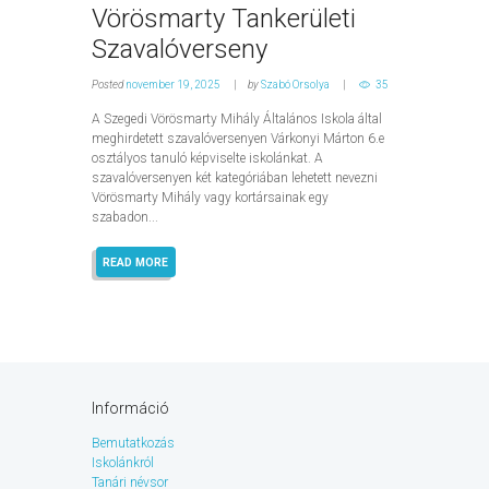
Vörösmarty Tankerületi
Szavalóverseny
Posted
november 19, 2025
by
Szabó Orsolya
35
A Szegedi Vörösmarty Mihály Általános Iskola által
meghirdetett szavalóversenyen Várkonyi Márton 6.e
osztályos tanuló képviselte iskolánkat. A
szavalóversenyen két kategóriában lehetett nevezni
Vörösmarty Mihály vagy kortársainak egy
szabadon...
READ MORE
Információ
Bemutatkozás
Iskolánkról
Tanári névsor