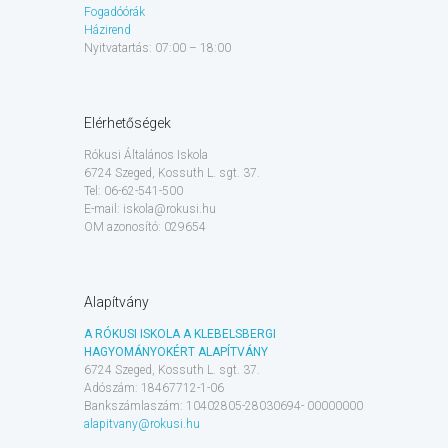
Fogadóórák
Házirend
Nyitvatartás: 07:00 – 18:00
Elérhetőségek
Rókusi Általános Iskola
6724 Szeged, Kossuth L. sgt. 37.
Tel: 06-62-541-500
E-mail: iskola@rokusi.hu
OM azonosító: 029654
Alapítvány
A RÓKUSI ISKOLA A KLEBELSBERGI
HAGYOMÁNYOKÉRT ALAPÍTVÁNY
6724 Szeged, Kossuth L. sgt. 37.
Adószám: 18467712-1-06
Bankszámlaszám: 10402805-28030694- 00000000
alapitvany@rokusi.hu