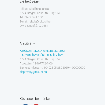
Elérhetőségek
Rókusi Általános Iskola
6724 Szeged, Kossuth L. sgt. 37.
Tel: 06-62-541-500
E-mail: iskola@rokusi.hu
OM azonosító: 029654
Alapítvány
A RÓKUSI ISKOLA A KLEBELSBERGI
HAGYOMÁNYOKÉRT ALAPÍTVÁNY
6724 Szeged, Kossuth L. sgt. 37.
Adószám: 18467712-1-06
Bankszámlaszám: 10402805-28030694- 00000000
alapitvany@rokusi.hu
Kövessen bennünket!