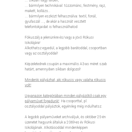
…. síkban vagy térben,
…. bármilyen technikával: tűzzománc, festmény, rajz,
makett, kollázs…
…. bármilyen eszközt felhasználva: textil, fonál,
gyufaszál …., de akár a hasznát vesztett
telefontokjaidat is felhasználhatod
Fókuszálj a jelenünkre és/vagy a jövő Rókusi
Iskolájára!
Alkothatsz egyedül, a legjobb barátoddal, csoportban
vagy az osztályoddal!
Képzeletednek csupán a maximális A3-as méret szab
határt, amennyiben síkban dolgozol!
Mindenki pályázhat, aki rókusis vagy valaha rókusis
volt!
Ugyanazon kategóriában minden pályázótól csak egy
pályaművet fogadunk!
Ha csoporttal, pl.
osztályoddal pályáztok, egyénileg még indulhatsz.
A legjobb pályaműveket archiváljuk, és október 25-én
üzenetet hagyunk általuk a 2069-es év Rókusi
Iskolájának. Alkotásoddal mindenképpen