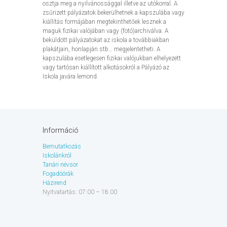
osztja meg a nyilvánossággal illetve az utókorral. A
zsűrizett pályázatok bekerülhetnek a kapszulába vagy
kiállítás formájában megtekinthetőek lesznek a
maguk fizikai valójában vagy (fotó)archiválva. A
beküldött pályázatokat az iskola a továbbiakban
plakátjain, honlapján stb… megjelentetheti. A
kapszulába esetlegesen fizikai valójukban elhelyezett
vagy tartósan kiállított alkotásokról a Pályázó az
Iskola javára lemond.
Információ
Bemutatkozás
Iskolánkról
Tanári névsor
Fogadóórák
Házirend
Nyitvatartás: 07:00 – 18:00