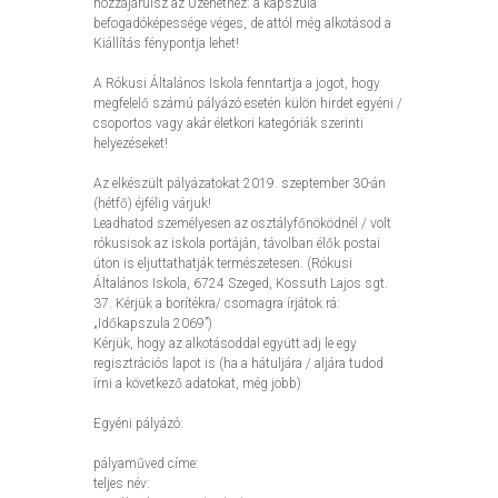
hozzájárulsz az Üzenethez: a kapszula
befogadóképessége véges, de attól még alkotásod a
Kiállítás fénypontja lehet!
A Rókusi Általános Iskola fenntartja a jogot, hogy
megfelelő számú pályázó esetén külön hirdet egyéni /
csoportos vagy akár életkori kategóriák szerinti
helyezéseket!
Az elkészült pályázatokat 2019. szeptember 30-án
(hétfő) éjfélig várjuk!
Leadhatod személyesen az osztályfőnöködnél / volt
rókusisok az iskola portáján, távolban élők postai
úton is eljuttathatják természetesen. (Rókusi
Általános Iskola, 6724 Szeged, Kossuth Lajos sgt.
37. Kérjük a borítékra/ csomagra írjátok rá:
„Időkapszula 2069”)
Kérjük, hogy az alkotásoddal együtt adj le egy
regisztrációs lapot is (ha a hátuljára / aljára tudod
írni a következő adatokat, még jobb)
Egyéni pályázó:
pályaműved címe:
teljes név: