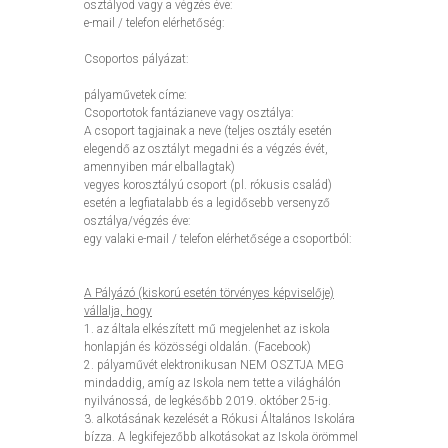
osztályod vagy a végzés éve:
e-mail / telefon elérhetőség:
Csoportos pályázat:
pályaművetek címe:
Csoportotok fantázianeve vagy osztálya:
A csoport tagjainak a neve (teljes osztály esetén
elegendő az osztályt megadni és a végzés évét,
amennyiben már elballagtak)
vegyes korosztályú csoport (pl. rókusis család)
esetén a legfiatalabb és a legidősebb versenyző
osztálya/végzés éve:
egy valaki e-mail / telefon elérhetősége a csoportból:
A Pályázó (kiskorú esetén törvényes képviselője)
vállalja, hogy
1. az általa elkészített mű megjelenhet az iskola
honlapján és közösségi oldalán. (Facebook)
2. pályaművét elektronikusan NEM OSZTJA MEG
mindaddig, amíg az Iskola nem tette a világhálón
nyilvánossá, de legkésőbb 2019. október 25-ig.
3. alkotásának kezelését a Rókusi Általános Iskolára
bízza. A legkifejezőbb alkotásokat az Iskola örömmel