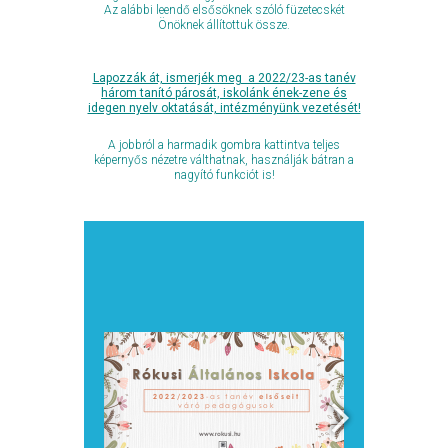
Az alábbi leendő elsősöknek szóló füzetecskét
Önöknek állítottuk össze.
Lapozzák át, ismerjék meg a 2022/23-as tanév
három tanító párosát, iskolánk ének-zene és
idegen nyelv oktatását, intézményünk vezetését!
A jobbról a harmadik gombra kattintva teljes
képernyős nézetre válthatnak, használják bátran a
nagyító funkciót is!