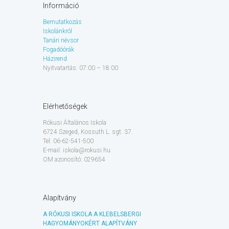
Információ
Bemutatkozás
Iskolánkról
Tanári névsor
Fogadóórák
Házirend
Nyitvatartás: 07:00 – 18:00
Elérhetőségek
Rókusi Általános Iskola
6724 Szeged, Kossuth L. sgt. 37.
Tel: 06-62-541-500
E-mail: iskola@rokusi.hu
OM azonosító: 029654
Alapítvány
A RÓKUSI ISKOLA A KLEBELSBERGI
HAGYOMÁNYOKÉRT ALAPÍTVÁNY