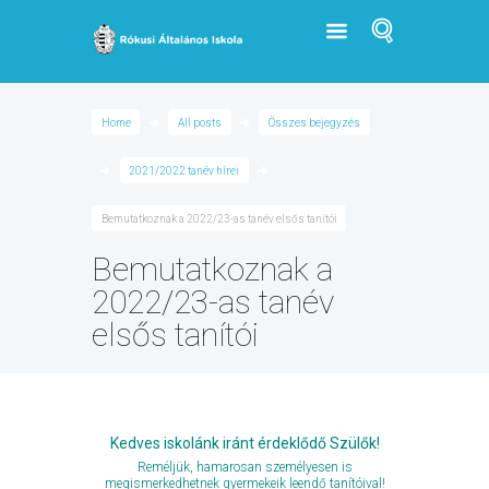
Home
All posts
Összes bejegyzés
2021/2022 tanév hírei
Bemutatkoznak a 2022/23-as tanév elsős tanítói
Bemutatkoznak a
2022/23-as tanév
elsős tanítói
Kedves iskolánk iránt érdeklődő Szülők!
Reméljük, hamarosan személyesen is
megismerkedhetnek gyermekeik leendő tanítóival!