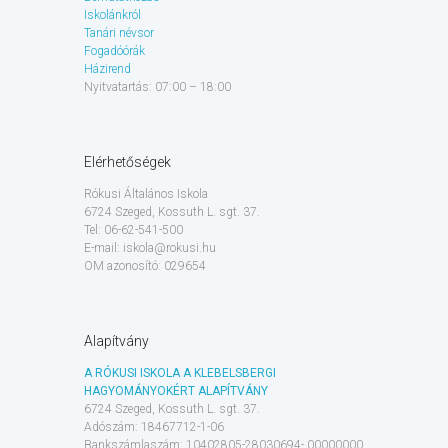
Iskolánkról
Tanári névsor
Fogadóórák
Házirend
Nyitvatartás: 07:00 – 18:00
Elérhetőségek
Rókusi Általános Iskola
6724 Szeged, Kossuth L. sgt. 37.
Tel: 06-62-541-500
E-mail: iskola@rokusi.hu
OM azonosító: 029654
Alapítvány
A RÓKUSI ISKOLA A KLEBELSBERGI
HAGYOMÁNYOKÉRT ALAPÍTVÁNY
6724 Szeged, Kossuth L. sgt. 37.
Adószám: 18467712-1-06
Bankszámlaszám: 10402805-28030694- 00000000