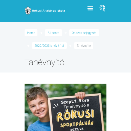
Home
All posts
Összes bejegyzés
2022/2023 tanév hírei
Tanévnyitó
Tanévnyitó