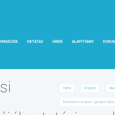
ORMÁCIÓK
OKTATÁS
HÍREK
ALAPÍTVÁNY
DOKU
si
Home
All posts
Bei
Beiskolázási program: Igazgatói tájékoz