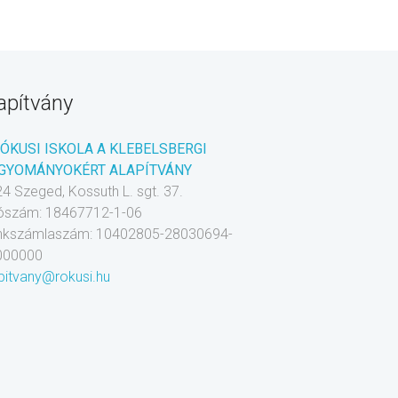
apítvány
RÓKUSI ISKOLA A KLEBELSBERGI
GYOMÁNYOKÉRT ALAPÍTVÁNY
4 Szeged, Kossuth L. sgt. 37.
ószám: 18467712-1-06
nkszámlaszám: 10402805-28030694-
000000
pitvany@rokusi.hu