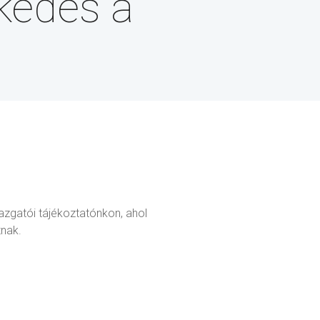
rkedés a
azgatói tájékoztatónkon, ahol
znak.