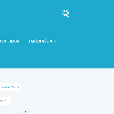
MENTUMOK
TANÁRI NÉVSOR
skolázás 2026
tató...