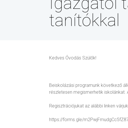
Igazgatói 
tanítókkal
Kedves Óvodás Szülők!
Beiskolázási programunk következő áll
részletesen megismerhetik iskolánkat
Regisztrációjukat az alábbi linken várjuk
https://forms.gle/m2PwjFmudgCc5fZ8