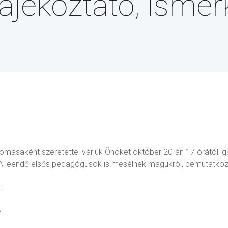
tájékoztató, isme
omásaként szeretettel várjuk Önöket október 20-án 17 órától ig
. A leendő elsős pedagógusok is mesélnek magukról, bemutatko
:
7