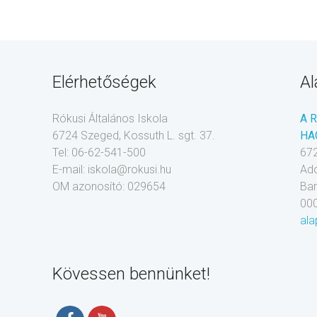
Elérhetőségek
Al
Rókusi Általános Iskola
A 
6724 Szeged, Kossuth L. sgt. 37.
HA
Tel: 06-62-541-500
672
E-mail: iskola@rokusi.hu
Ad
OM azonosító: 029654
Ba
00
ala
Kövessen bennünket!