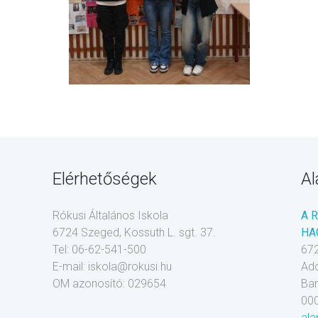
Elérhetőségek
Al
Rókusi Általános Iskola
A 
6724 Szeged, Kossuth L. sgt. 37.
HA
Tel: 06-62-541-500
672
E-mail: iskola@rokusi.hu
Ad
OM azonosító: 029654
Ba
00
ala