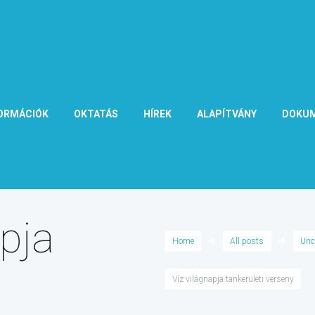
ORMÁCIÓK
OKTATÁS
HÍREK
ALAPÍTVÁNY
DOKU
apja
Home
All posts
Unc
Víz világnapja tankerületi verseny