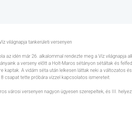
íz világnapja tankerületi versenyen
la az idén már 26. alkalommal rendezte meg a Víz világnapja alk
ványaink a verseny előtt a Holt-Maros sétányon sétáltak és felfed
e kaptak. A vidám séta után lelkesen láttak neki a változatos é
 csapat tette próbára vízzel kapcsolatos ismereteit.
os városi versenyen nagyon ügyesen szerepeltek, és III. helyezé