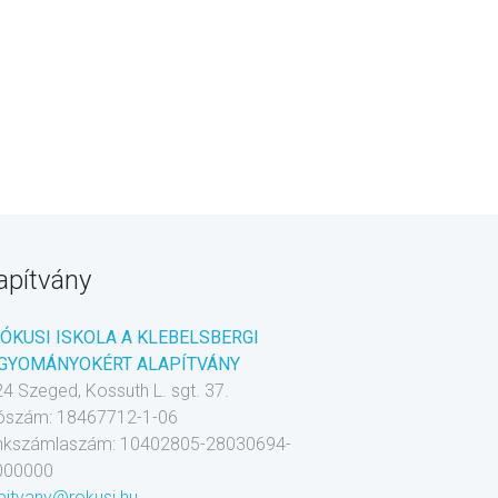
apítvány
RÓKUSI ISKOLA A KLEBELSBERGI
GYOMÁNYOKÉRT ALAPÍTVÁNY
4 Szeged, Kossuth L. sgt. 37.
ószám: 18467712-1-06
nkszámlaszám: 10402805-28030694-
000000
pitvany@rokusi.hu