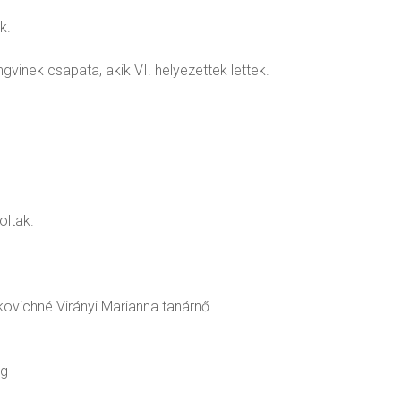
k.
gvinek csapata, akik VI. helyezettek lettek.
oltak.
ovichné Virányi Marianna tanárnő.
ég