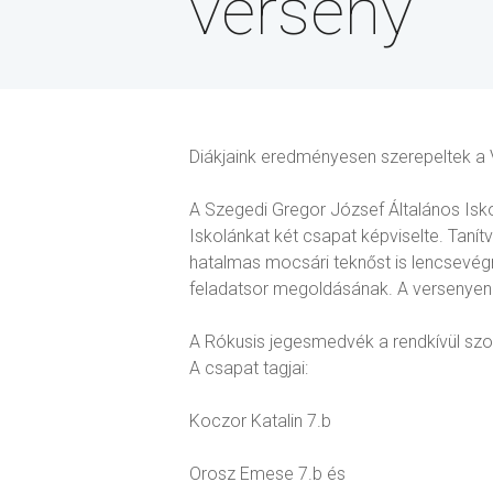
verseny
Diákjaink eredményesen szerepeltek a V
A Szegedi Gregor József Általános Isko
Iskolánkat két csapat képviselte. Tanít
hatalmas mocsári teknőst is lencsevégr
feladatsor megoldásának. A versenyen 8
A Rókusis jegesmedvék a rendkívül szor
A csapat tagjai:
Koczor Katalin 7.b
Orosz Emese 7.b és