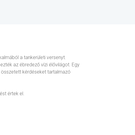
almából a tankerületi versenyt.
ezték az ébredező vízi élővilágot. Egy
s összetett kérdéseket tartalmazó
st értek el.