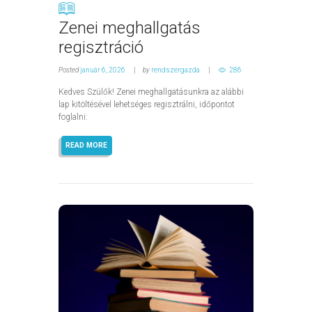
Zenei meghallgatás
regisztráció
Posted
január 6, 2026
by
rendszergazda
286
Kedves Szülők! Zenei meghallgatásunkra az alábbi
lap kitöltésével lehetséges regisztrálni, időpontot
foglalni:
READ MORE