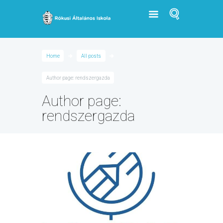
Home
All posts
Author page: rendszergazda
Author page:
rendszergazda