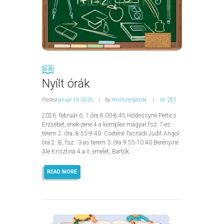
Nyílt órák
Posted
január 19, 2026
by
rendszergazda
265
2026. február 6. 1.óra 8:00-8:45 Hódossyné Pertics
Erzsébet, ének-zene 4.a komplex magyar fsz. 7-es
terem 2. óra: 8:55-9:40 Cseténé Tasnádi Judit Angol
óra 2. B, fsz. 3-as terem 3. óra 9:55-10:40 Berényiné
Ale Krisztina 4.a II. emelet, Bartók...
READ MORE