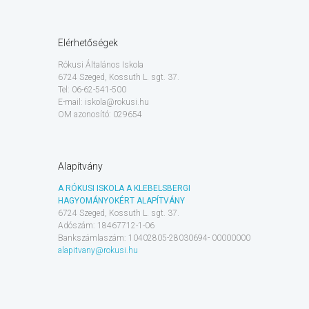
Elérhetőségek
Rókusi Általános Iskola
6724 Szeged, Kossuth L. sgt. 37.
Tel: 06-62-541-500
E-mail: iskola@rokusi.hu
OM azonosító: 029654
Alapítvány
A RÓKUSI ISKOLA A KLEBELSBERGI
HAGYOMÁNYOKÉRT ALAPÍTVÁNY
6724 Szeged, Kossuth L. sgt. 37.
Adószám: 18467712-1-06
Bankszámlaszám: 10402805-28030694- 00000000
alapitvany@rokusi.hu