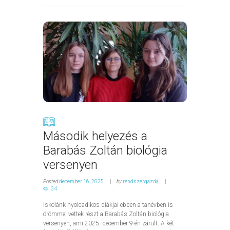
Második helyezés a
Barabás Zoltán biológia
versenyen
Posted
december 16, 2025
by
rendszergazda
34
Iskolánk nyolcadikos diákjai ebben a tanévben is
örömmel vettek részt a Barabás Zoltán biológia
versenyen, ami 2025. december 9-én zárult. A két