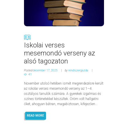
Iskolai verses
mesemondó verseny az
alsó tagozaton
Posted
december 17, 2025
by
rendszergazda
41
November utolsó hetében ismét megrendezésre került
az iskolai verses mesemondó verseny az 1–4.
osztályos tanulók számára. A gyerekek izgalmas és
színes történetekkel készültek. Öröm volt hallgatni
őket, ahogyan bátran, magabiztosan, kifejezően...
READ MORE