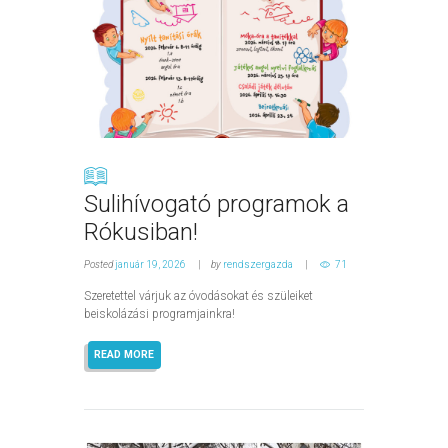
Sulihívogató programok a
Rókusiban!
Posted
január 19, 2026
by
rendszergazda
71
Szeretettel várjuk az óvodásokat és szüleiket
beiskolázási programjainkra!
READ MORE