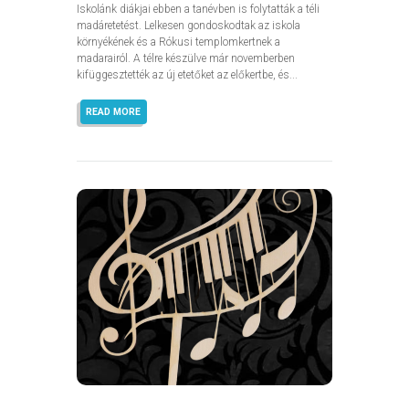
Iskolánk diákjai ebben a tanévben is folytatták a téli
madáretetést. Lelkesen gondoskodtak az iskola
környékének és a Rókusi templomkertnek a
madarairól. A télre készülve már novemberben
kifüggesztették az új etetőket az előkertbe, és...
READ MORE