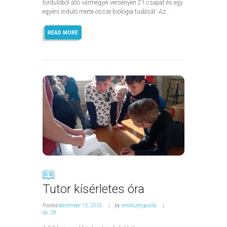
fordulóból álló vármegyei versenyen 21 csapat és egy
egyéni induló mérte össze biológia tudását. Az...
READ MORE
Tutor kísérletes óra
Posted
december 12, 2025
by
rendszergazda
28