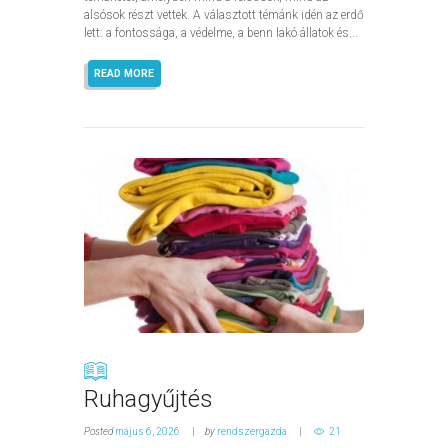
alsósok részt vettek. A választott témánk idén az erdő
lett: a fontossága, a védelme, a benn lakó állatok és...
READ MORE
Ruhagyűjtés
Posted
május 6, 2026
by
rendszergazda
21