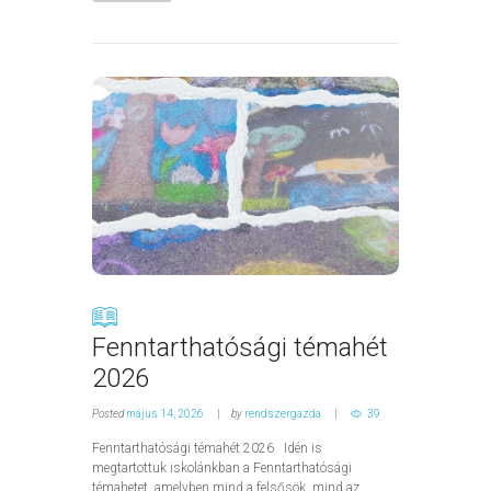
Fenntarthatósági témahét
2026
Posted
május 14, 2026
by
rendszergazda
39
Fenntarthatósági témahét 2026 Idén is
megtartottuk iskolánkban a Fenntarthatósági
témahetet, amelyben mind a felsősök, mind az