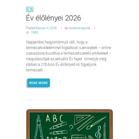
Év élőlényei 2026
Posted
február 4, 2026
by
rendszergazda
1966
Napjainkra hagyománnyá vált, hogy a
természetvédelemmel foglalkozó szervezetek − online
szavazásra buzdítva a természetszerető embereket −
megválasztják az aktuális Év fajait. Ismerjük meg
jobban a 2026-os Év élőlényeit és figyeljünk
természeti...
READ MORE