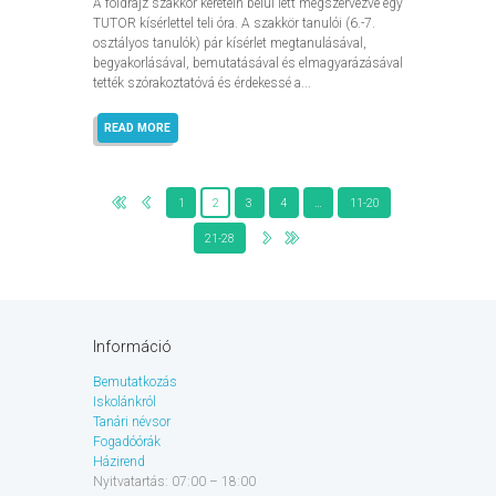
A földrajz szakkör keretein belül lett megszervezve egy
TUTOR kísérlettel teli óra. A szakkör tanulói (6.-7.
osztályos tanulók) pár kísérlet megtanulásával,
begyakorlásával, bemutatásával és elmagyarázásával
tették szórakoztatóvá és érdekessé a...
READ MORE
1
2
3
4
…
11-20
21-28
Információ
Bemutatkozás
Iskolánkról
Tanári névsor
Fogadóórák
Házirend
Nyitvatartás: 07:00 – 18:00