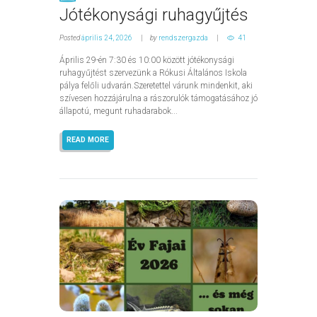
Jótékonysági ruhagyűjtés
Posted
április 24, 2026
by
rendszergazda
41
Április 29-én 7:30 és 10:00 között jótékonysági
ruhagyűjtést szervezünk a Rókusi Általános Iskola
pálya felőli udvarán.Szeretettel várunk mindenkit, aki
szívesen hozzájárulna a rászorulók támogatásához jó
állapotú, megunt ruhadarabok...
READ MORE