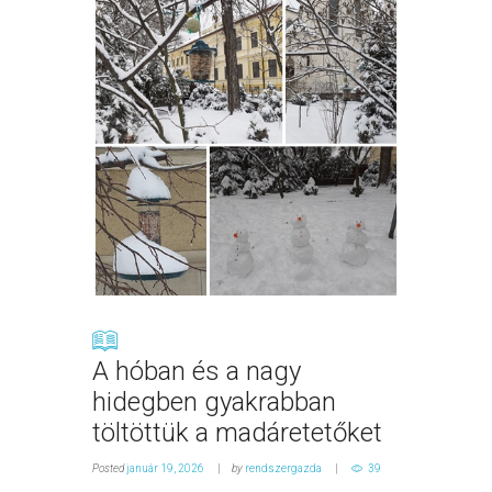
A hóban és a nagy
hidegben gyakrabban
töltöttük a madáretetőket
Posted
január 19, 2026
by
rendszergazda
39