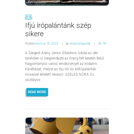
Ifjú írópalántánk szép
sikere
Posted
március 16, 2023
by
rendszergazda
36
A Szegedi Arany János Általános Iskola az idei
tanévben is megrendezte az Arany-hét keretén belül
hagyományos városi rendezvényét az Irodalmi
Kávéházat, melyre az ifjú író- és költőpalánták
műveivel lehetett nevezni. SZELES NÓRA 3.c
osztályos...
READ MORE