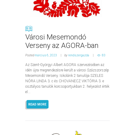
Városi Mesemondó
Verseny az AGORA-ban
Posted
március 6, 2023
by
rendszergazda
83
Az Szent-Györgyi Albert AGORA szervezésében az
idén újra megrendezésre került a városi Százszorszép
Mesemondó Verseny. Iskolánk 2 tanulója SZELES
NÓRA LINDA 3. c és CHOVANECZ VIKTÓRIA 3. e
osztályos tanulók korcsoportjukban 2. helyezést érték
el...
READ MORE