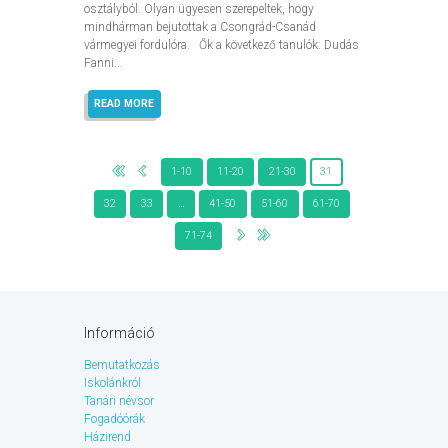
osztályból. Olyan ügyesen szerepeltek, hogy
mindhárman bejutottak a Csongrád-Csanád
vármegyei fordulóra. Ők a következő tanulók: Dudás
Fanni...
READ MORE
1-10
11-20
21-30
31
32
33
…
41-50
51-60
61-70
71-74
Információ
Bemutatkozás
Iskolánkról
Tanári névsor
Fogadóórák
Házirend