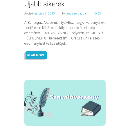
Újabb sikerek
Posted
március 6, 2023
by
rendszergazda
27
A Bendegúz Akadémia NyelvÉsz megyei versenyének
döntőjében két 2. c osztályos tanuló ért el szép
eredményt. DUDÁS FANNI 7. helyezett, és JÓJÁRT-
PÉLI OLIVÉR 8. helyezett lett. Gratulálunk a szép
eredményhez! Felkészítőjük...
READ MORE