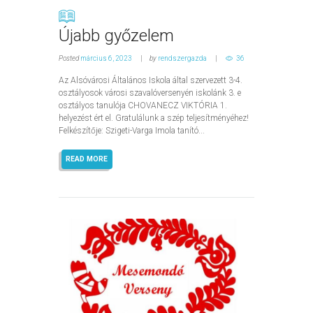
Újabb győzelem
Posted
március 6, 2023
by
rendszergazda
36
Az Alsóvárosi Általános Iskola által szervezett 3-4.
osztályosok városi szavalóversenyén iskolánk 3. e
osztályos tanulója CHOVANECZ VIKTÓRIA 1.
helyezést ért el. Gratulálunk a szép teljesítményéhez!
Felkészítője: Szigeti-Varga Imola tanító...
READ MORE