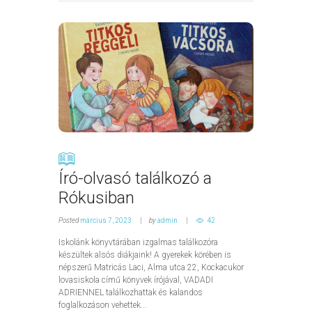
Író-olvasó találkozó a
Rókusiban
Posted
március 7, 2023
by
admin
42
Iskolánk könyvtárában izgalmas találkozóra
készültek alsós diákjaink! A gyerekek körében is
népszerű Matricás Laci, Alma utca 22, Kockacukor
lovasiskola című könyvek írójával, VADADI
ADRIENNEL találkozhattak és kalandos
foglalkozáson vehettek...