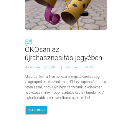
ÖKOsan az
újrahasznosítás jegyében
Posted
március 15, 2023
by
admin
163
Március 6-án a Nemzetközi energiatakarékossági
világnapról emlékezünk meg. Ehhez kapcsolódtunk a
héten azzal, hogy Öko hetet tartottunk iskolánkban
napköziseinknek. Több feladatot kaptak tanulóink. A
legfontosabb a környezetbarát szemlélettel...
READ MORE