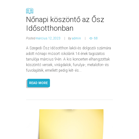
Nőnapi köszöntő az Ősz
Idősotthonban
Posted
március 12, 2023
by
admin
68
A Szegedi Ősz Idősotthon lakói és dolgozói számára
adott nőnapi műsort iskolánk 14 ének tagozatos
tanulója március 9-én. A kis koncerten elhangzottak
köszöntő versek, virágdalok, furulya-, metalofon- és
fuvolajáték, emellett pedig két- és...
READ MORE