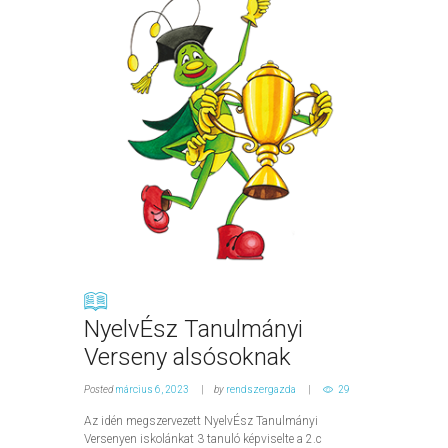
NyelvÉsz Tanulmányi
Verseny alsósoknak
Posted
március 6, 2023
by
rendszergazda
29
Az idén megszervezett NyelvÉsz Tanulmányi
Versenyen iskolánkat 3 tanuló képviselte a 2.c