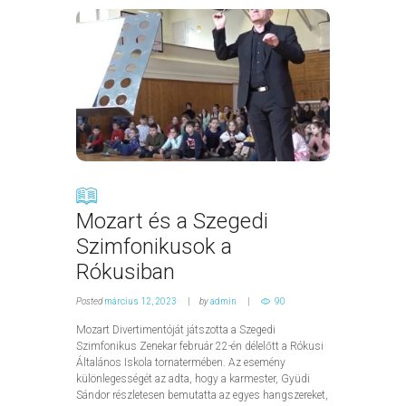
Mozart és a Szegedi
Szimfonikusok a
Rókusiban
Posted
március 12, 2023
by
admin
90
Mozart Divertimentóját játszotta a Szegedi
Szimfonikus Zenekar február 22-én délelőtt a Rókusi
Általános Iskola tornatermében. Az esemény
különlegességét az adta, hogy a karmester, Gyüdi
Sándor részletesen bemutatta az egyes hangszereket,