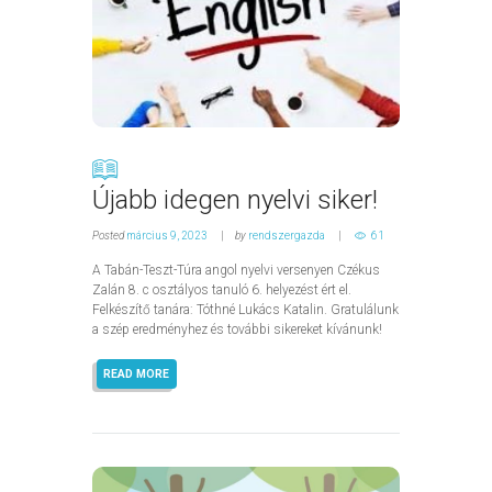
Újabb idegen nyelvi siker!
Posted
március 9, 2023
by
rendszergazda
61
A Tabán-Teszt-Túra angol nyelvi versenyen Czékus
Zalán 8. c osztályos tanuló 6. helyezést ért el.
Felkészítő tanára: Tóthné Lukács Katalin. Gratulálunk
a szép eredményhez és további sikereket kívánunk!
READ MORE