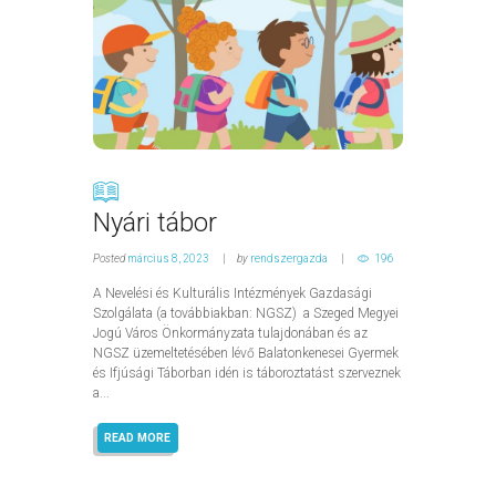
Nyári tábor
Posted
március 8, 2023
by
rendszergazda
196
A Nevelési és Kulturális Intézmények Gazdasági
Szolgálata (a továbbiakban: NGSZ) a Szeged Megyei
Jogú Város Önkormányzata tulajdonában és az
NGSZ üzemeltetésében lévő Balatonkenesei Gyermek
és Ifjúsági Táborban idén is táboroztatást szerveznek
a...
READ MORE