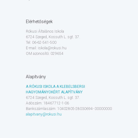
Elérhetőségek
Rókusi Általános Iskola
6724 Szeged, Kossuth L. sgt. 37.
Tel: 06-62-541-500
E-mail: iskola@rokusi.hu
OM azonosító: 029654
Alapítvány
A RÓKUSI ISKOLA A KLEBELSBERGI
HAGYOMÁNYOKÉRT ALAPÍTVÁNY
6724 Szeged, Kossuth L. sgt. 37.
Adószám: 18467712-1-06
Bankszámlaszám: 10402805-28030694- 00000000
alapitvany@rokusi.hu