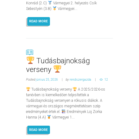
Konrád (2.C)
Vármegyei 2. helyezés Csík
Sebestyén (3.B)
Vármegyei...
READ MORE
Tudásbajnokság
verseny
Posted
június 25, 2026
by
rendszergazda
12
Tudásbajnokság verseny
A 2025/2026-os
tanévben is kiemelkedően teljesítettek a
Tudásbajnokság versenyen a rókusis diákok. A
vármegyei és országos megmérettetésen szép
eredményeket értek el.
Eredmények Loj Zorka
Hanna (4.A)
Vármegyei 1...
READ MORE