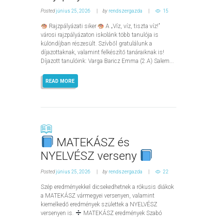
Posted
június 25, 2026
by
rendszergazda
15
Rajzpályázati siker
A „Víz, víz, tiszta víz!”
városi rajzpályázaton iskolánk több tanulója is
különdíjban részesült. Szívből gratulálunk a
díjazottaknak, valamint felkészítő tanáraiknak is!
Díjazott tanulóink: Varga Baricz Emma (2.A) Salem...
READ MORE
MATEKÁSZ és
NYELVÉSZ verseny
Posted
június 25, 2026
by
rendszergazda
22
Szép eredményekkel dicsekedhetnek a rókusis diákok
a MATEKÁSZ vármegyei versenyen, valamint
kiemelkedő eredmények születtek a NYELVÉSZ
versenyen is.
MATEKÁSZ eredmények Szabó