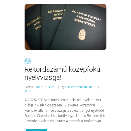
Rekordszámú középfokú
nyelvvizsga!
Posted
június 18, 2026
by
Cseténé Tasnádi Judit
23
A 2025/2026-os tanévben remekeltek nyolcadikos
diákjaink! Idén összesen 12 sikeres középfokú
komplex állami nyelvvizsga született angol nyelvből.
Bodóné Csendes Lilla tanítványa: László Benedek 8.b
Gyömbér Szilvia és Gyuris Annamária tanítványai...