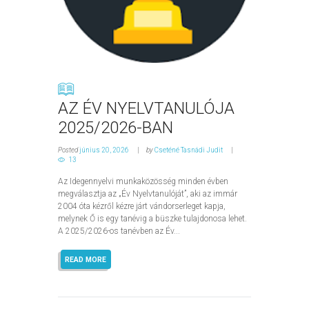
AZ ÉV NYELVTANULÓJA
2025/2026-BAN
Posted
június 20, 2026
by
Cseténé Tasnádi Judit
13
Az Idegennyelvi munkaközösség minden évben
megválasztja az „Év Nyelvtanulóját”, aki az immár
2004 óta kézről kézre járt vándorserleget kapja,
melynek Ő is egy tanévig a büszke tulajdonosa lehet.
A 2025/2026-os tanévben az Év...
READ MORE