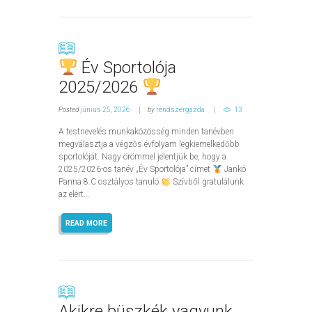
Év Sportolója
2025/2026
Posted
június 25, 2026
by
rendszergazda
13
A testnevelés munkaközösség minden tanévben
megválasztja a végzős évfolyam legkiemelkedőbb
sportolóját. Nagy örömmel jelentjük be, hogy a
2025/2026-os tanév „Év Sportolója” címet
Jankó
Panna 8.C osztályos tanuló
Szívből gratulálunk
az elért...
READ MORE
Akikre büszkék vagyunk