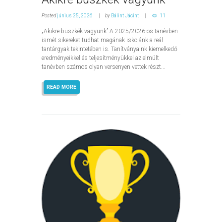
Posted
június 25, 2026
by
Bálint Jácint
11
„Akikre büszkék vagyunk” A 2025/2026-os tanévben
ismét sikereket tudhat magának iskolánk a reál
tantárgyak tekintetében is. Tanítványaink kiemelkedő
eredményeikkel és teljesítményükkel az elmúlt
tanévben számos olyan versenyen vettek részt...
READ MORE