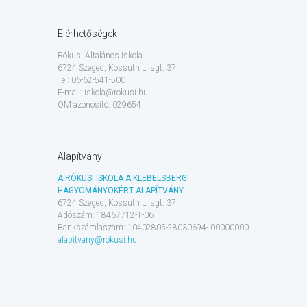
Elérhetőségek
Rókusi Általános Iskola
6724 Szeged, Kossuth L. sgt. 37.
Tel: 06-62-541-500
E-mail: iskola@rokusi.hu
OM azonosító: 029654
Alapítvány
A RÓKUSI ISKOLA A KLEBELSBERGI
HAGYOMÁNYOKÉRT ALAPÍTVÁNY
6724 Szeged, Kossuth L. sgt. 37.
Adószám: 18467712-1-06
Bankszámlaszám: 10402805-28030694- 00000000
alapitvany@rokusi.hu