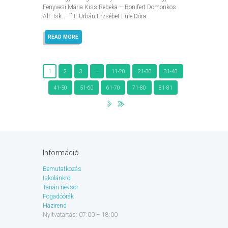
Fenyvesi Mária Kiss Rebeka – Bonifert Domonkos
Ált. Isk. – f.t: Urbán Erzsébet Füle Dóra...
READ MORE
1
2
3
…
11-20
21-30
31-40
41-50
51-60
61-70
71-80
81-81
Információ
Bemutatkozás
Iskolánkról
Tanári névsor
Fogadóórák
Házirend
Nyitvatartás: 07:00 – 18:00