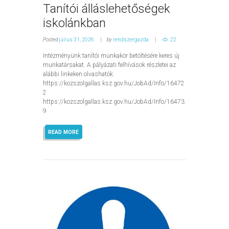
Tanítói álláslehetőségek
iskolánkban
Posted
július 31, 2026
by
rendszergazda
22
Intézményünk tanítói munkakör betöltésére keres új
munkatársakat. A pályázati felhívások részletei az
alábbi linkeken olvashatók.
https://kozszolgallas.ksz.gov.hu/JobAd/Info/16472
2
https://kozszolgallas.ksz.gov.hu/JobAd/Info/16473
9
READ MORE