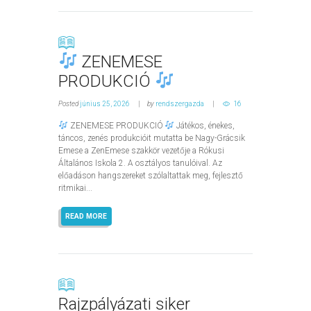
ZENEMESE
PRODUKCIÓ
Posted
június 25, 2026
by
rendszergazda
16
ZENEMESE PRODUKCIÓ
Játékos, énekes,
táncos, zenés produkcióit mutatta be Nagy-Grácsik
Emese a ZenEmese szakkör vezetője a Rókusi
Általános Iskola 2. A osztályos tanulóival. Az
előadáson hangszereket szólaltattak meg, fejlesztő
ritmikai...
READ MORE
Rajzpályázati siker