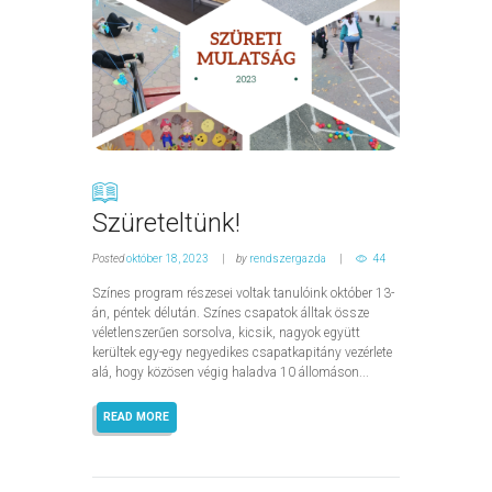
Szüreteltünk!
Posted
október 18, 2023
by
rendszergazda
44
Színes program részesei voltak tanulóink október 13-
án, péntek délután. Színes csapatok álltak össze
véletlenszerűen sorsolva, kicsik, nagyok együtt
kerültek egy-egy negyedikes csapatkapitány vezérlete
alá, hogy közösen végig haladva 10 állomáson...
READ MORE