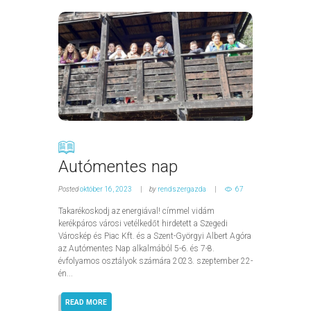
Autómentes nap
Posted
október 16, 2023
by
rendszergazda
67
Takarékoskodj az energiával! címmel vidám
kerékpáros városi vetélkedőt hirdetett a Szegedi
Városkép és Piac Kft. és a Szent-Györgyi Albert Agóra
az Autómentes Nap alkalmából 5-6. és 7-8.
évfolyamos osztályok számára 2023. szeptember 22-
én...
READ MORE