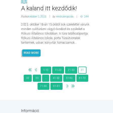
A kaland itt kezdődik!
Posted
október 2, 2023
by
rendszergazda
244
2023. október 18-án 15 órától sok szeretettel várunk
minden sulitúrázni vágyó óvodást és szüleiket a
Rókusi Általános Iskolában. A túra találkozópontja:
Rókusi Általános Iskola, porta Túraútvonalak:
tantermek, udvar, könyvtár, tornacsarnok...
READ MORE
1-10
11-20
21-30
31
32
33
…
41-50
51-60
61-70
71-80
81-81
Információ