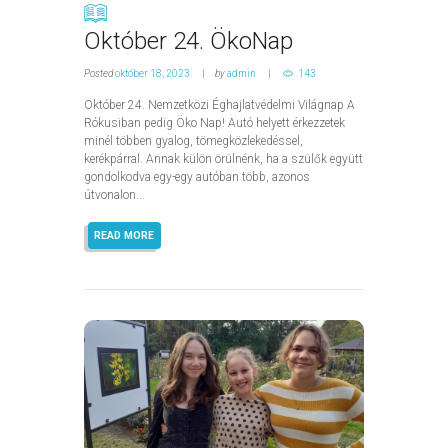
Október 24. ÖkoNap
Posted
október 18, 2023
by
admin
143
Október 24. Nemzetközi Éghajlatvédelmi Világnap A
Rókusiban pedig Öko Nap! Autó helyett érkezzetek
minél többen gyalog, tömegközlekedéssel,
kerékpárral. Annak külön örülnénk, ha a szülők együtt
gondolkodva egy-egy autóban több, azonos
útvonalon...
READ MORE