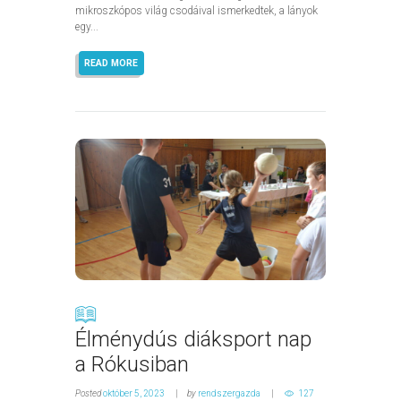
mikroszkópos világ csodáival ismerkedtek, a lányok
egy...
READ MORE
Élménydús diáksport nap
a Rókusiban
Posted
október 5, 2023
by
rendszergazda
127