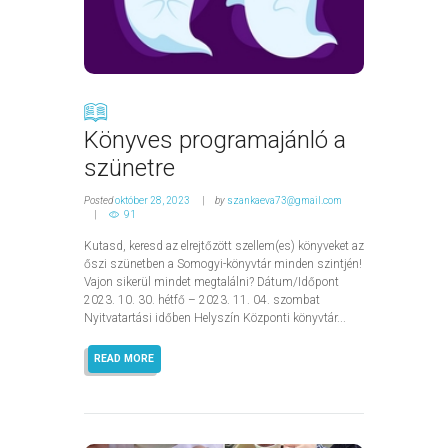
Könyves programajánló a
szünetre
Posted
október 28, 2023
by
szankaeva73@gmail.com
91
Kutasd, keresd az elrejtőzött szellem(es) könyveket az
őszi szünetben a Somogyi-könyvtár minden szintjén!
Vajon sikerül mindet megtalálni? Dátum/Időpont
2023. 10. 30. hétfő – 2023. 11. 04. szombat
Nyitvatartási időben Helyszín Központi könyvtár...
READ MORE