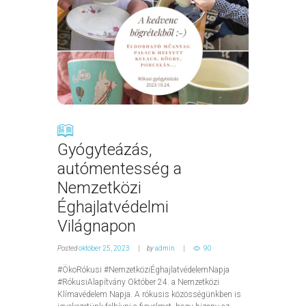
Gyógyteázás,
autómentesség a
Nemzetközi
Éghajlatvédelmi
Világnapon
Posted
október 25, 2023
by
admin
90
#ÖkoRókusi #NemzetköziÉghajlatvédelemNapja
#RókusiAlapítvány Október 24. a Nemzetközi
Klímavédelem Napja. A rókusis közösségünkben is