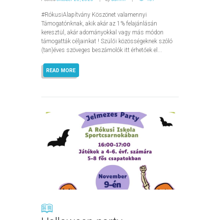
#RókusiAlapítvány Köszönet valamennyi
Támogatónknak, akik akár az 1% felajánlásán
keresztül, akár adományokkal vagy más módon
támogatták céljainkat ! Szülői közösségeknek szóló
(tan)éves szöveges beszámolók itt érhetőek el...
READ MORE