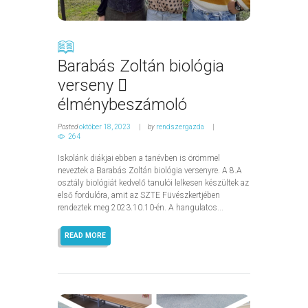
Barabás Zoltán biológia
verseny 
élménybeszámoló
Posted
október 18, 2023
by
rendszergazda
264
Iskolánk diákjai ebben a tanévben is örömmel
neveztek a Barabás Zoltán biológia versenyre. A 8.A
osztály biológiát kedvelő tanulói lelkesen készültek az
első fordulóra, amit az SZTE Füvészkertjében
rendeztek meg 2023.10.10-én. A hangulatos...
READ MORE