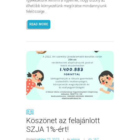
igyekezetünk felhívni a figyelmet, hogy bizony az
élhetőbb környezetünk megőrzése mindannyiunk
felelőssége...
READ MORE
Köszönet az felajánlott
SZJA 1%-ért!
Posted
október 23, 2023
by
admin
167