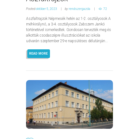
Posted
október 5, 2023
by
rendszergazda
72
Aszfaltrajzok Népmesék hetén az 1-2. osztályosok A
méhkirálynő, a 3-4. osztályosok Zabszem Jankó
történetével ismerkedtek. Gondosan tervezték meg és
alkották csodaszépre illusztrációikat az iskola
udvarán szeptember 29-e napsütéses délutánján...
READ MORE