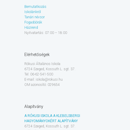
Bemutatkozás
Iskolánkról
Tanári névsor
Fogadóórák
Házirend
Nyitvatartás: 07:00 – 18:00
Elérhetőségek
Rókusi Általános Iskola
6724 Szeged, Kossuth L. sgt. 37.
Tel: 06-62-541-500
E-mail: iskola@rokusi.hu
OM azonosító: 029654
Alapítvány
A RÓKUSI ISKOLA A KLEBELSBERGI
HAGYOMÁNYOKÉRT ALAPÍTVÁNY
6724 Szeged, Kossuth L. sgt. 37.