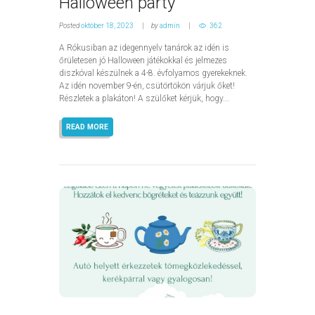
Halloween party
Posted
október 18, 2023
by
admin
362
A Rókusiban az idegennyelv tanárok az idén is
őrületesen jó Halloween játékokkal és jelmezes
diszkóval készülnek a 4-8. évfolyamos gyerekeknek.
Az idén november 9-én, csütörtökön várjuk őket!
Részletek a plakáton! A szülőket kérjük, hogy...
READ MORE