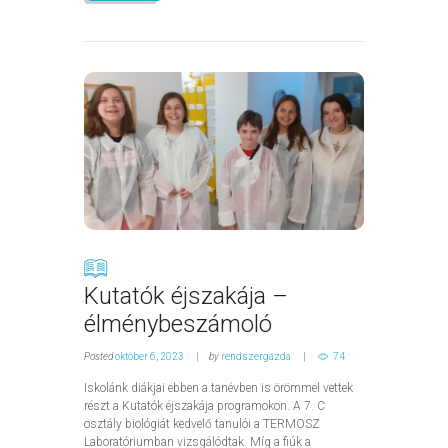
Kutatók éjszakája –
élménybeszámoló
Posted
október 6, 2023
by
rendszergazda
74
Iskolánk diákjai ebben a tanévben is örömmel vettek
részt a Kutatók éjszakája programokon. A 7. C
osztály biológiát kedvelő tanulói a TERMOSZ
Laboratóriumban vizsgálódtak. Míg a fiúk a