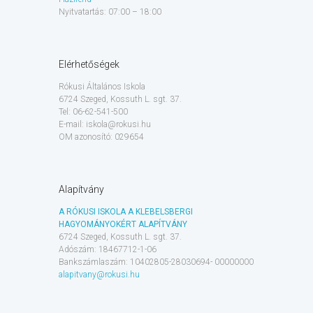
Nyitvatartás: 07:00 – 18:00
Elérhetőségek
Rókusi Általános Iskola
6724 Szeged, Kossuth L. sgt. 37.
Tel: 06-62-541-500
E-mail: iskola@rokusi.hu
OM azonosító: 029654
Alapítvány
A RÓKUSI ISKOLA A KLEBELSBERGI
HAGYOMÁNYOKÉRT ALAPÍTVÁNY
6724 Szeged, Kossuth L. sgt. 37.
Adószám: 18467712-1-06
Bankszámlaszám: 10402805-28030694- 00000000
alapitvany@rokusi.hu