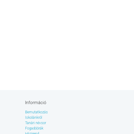
Információ
Bemutatkozás
Iskolánkról
Tanári névsor
Fogadóórák
Házirend