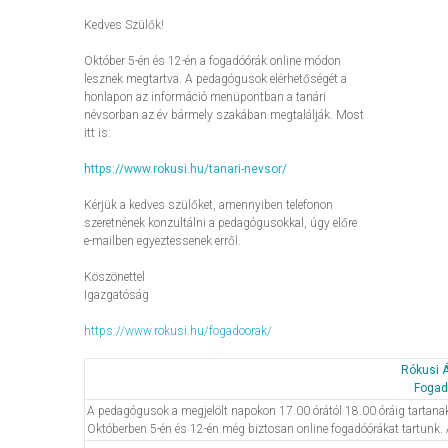
Kedves Szülők!
Október 5-én és 12-én a fogadóórák online módon
lesznek megtartva. A pedagógusok elérhetőségét a
honlapon az információ menüpontban a tanári
névsorban az év bármely szakában megtalálják. Most
itt is:
https://www.rokusi.hu/tanari-nevsor/
Kérjük a kedves szülőket, amennyiben telefonon
szeretnének konzultálni a pedagógusokkal, úgy előre
e-mailben egyeztessenek erről.
Köszönettel
Igazgatóság
https://www.rokusi.hu/fogadoorak/
Rókusi Á
Fogad
A pedagógusok a megjelölt napokon 17.00 órától 18.00 óráig tartanak 
Októberben 5-én és 12-én még biztosan online fogadóórákat tartunk. A 