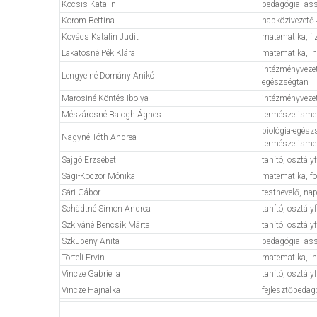
Kocsis Katalin
pedagógiai as
Korom Bettina
napközivezető
Kovács Katalin Judit
matematika, fi
Lakatosné Pék Klára
matematika, in
intézményvezető
Lengyelné Domány Anikó
egészségtan
Marosiné Köntés Ibolya
intézményvezet
Mészárosné Balogh Ágnes
természetismere
biológia-egészsé
Nagyné Tóth Andrea
természetisme
Sajgó Erzsébet
tanító, osztál
Sági-Koczor Mónika
matematika, fö
Sári Gábor
testnevelő, na
Schädtné Simon Andrea
tanító, osztál
Szkiváné Bencsik Márta
tanító, osztály
Szkupeny Anita
pedagógiai as
Törteli Ervin
matematika, in
Vincze Gabriella
tanító, osztál
Vincze Hajnalka
fejlesztőpedag