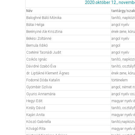
2020.október 12., november
Név
tantárgy/szak,
Baloghné Báló Mónika
tanító, napköz
Bátai Helga
angol nyelv
Berényiné Ale Krisztina
ének-zene, kór
Békési Zoltánné
angol nyelv
Bernula Ildikó
angol
Cseténé Tasnádi Judit
angol nyelv
Csikós Ignác
tanító, napközi
Dávidné Szabó Éva
tanító, osztály
dr. Liptákné Klement Ágnes
ének-zene, kór
Fodorné Dóda Katalin
történelem
Gyömbér Szilvia
angol, német n
Gyuris Annamária
angol nyelv os
Hegyi Edit
magyar nyelv é
Király Dávid
tanító, osztály
Kajári Anita
magyar nyelv é
Kószó Gabriella
tanító,napközi
Kővágó Rita
magyar nyelv é