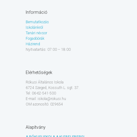
Információ
Bemutatkozás
Iskolánkról
Tanári névsor
Fogadóórák
Házirend
Nyitvatartás: 07:00 – 18:00
Elérhetőségek
Rókusi Általános Iskola
6724 Szeged, Kossuth L. sgt. 37.
Tel: 06-62-541-500
E-mail: iskola@rokusi.hu
OM azonosító: 029654
Alapítvány
A RÓKUSI ISKOLA A KLEBELSBERGI