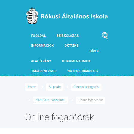
FŐOLDAL
BEISKOLÁZÁS
INFORMÁCIÓK
OKTATÁS
HÍREK
ALAPÍTVÁNY
DOKUMENTUMOK
TANÁRI NÉVSOR
NOTESZ DIÁKBLOG
Home
All posts
Összes bejegyzés
2020/2021 tanév hírei
Online fogadóórák
Online fogadóórák