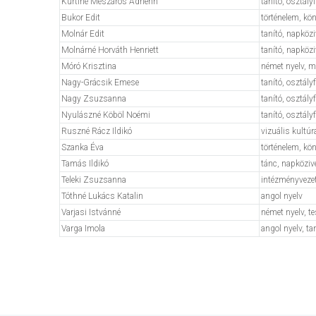
Kürtiné Mészáros Adrienn
tanító, osztál
Bukor Edit
történelem, kö
Molnár Edit
tanító, napköz
Molnárné Horváth Henriett
tanító, napköz
Móró Krisztina
német nyelv, m
Nagy-Grácsik Emese
tanító, osztál
Nagy Zsuzsanna
tanító, osztály
Nyulászné Köböl Noémi
tanító, osztál
Ruszné Rácz Ildikó
vizuális kultúr
Szanka Éva
történelem, kö
Tamás Ildikó
tánc, napköziv
Teleki Zsuzsanna
intézményvezet
Tóthné Lukács Katalin
angol nyelv
Varjasi Istvánné
német nyelv, t
Varga Imola
angol nyelv, ta