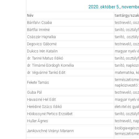
2020. október 5., november
Név
tantárgy/szak,
Bánfalvi Csaba
testnevelő, os
Bártfai Imréné
tanító, osztály
Császár Hajnalka
tanító, osztál
Degovics Gáborné
testnevelő, os
Dukics Irén Katalin
magyar nyelv é
dr. Tariné Matus Ildikó
tanító, osztál
dr. Tímárné Eördögh Kornélia
tanító, napköz
dr. Végváriné Tankó Edit
matematika, k
természetismer
Fekete Tamás
napközivezető
Guba Pál
testnevelő, os
Havasiné Hel Edit
magyar nyelv é
Herédiné Szűcs Ildikó
életvitel és gy
Hódossyné Pertics Erzsébet
tanító, osztál
Huller Ágnes
testnevelő, na
biológia-egészsé
Jankovichné Virányi Mariann
természetisme