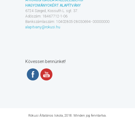
HAGYOMÁNYOKÉRT ALAPÍTVÁNY
6724 Szeged, Kossuth L. sgt. 37.
Adószám: 18467712-1-06
Bankszámlaszám: 10402805-28030694- 00000000
alapitvany@rokusi.hu
Kövessen bennünket!
Rókusi Általános Iskola, 2018. Minden jog fenntartva.