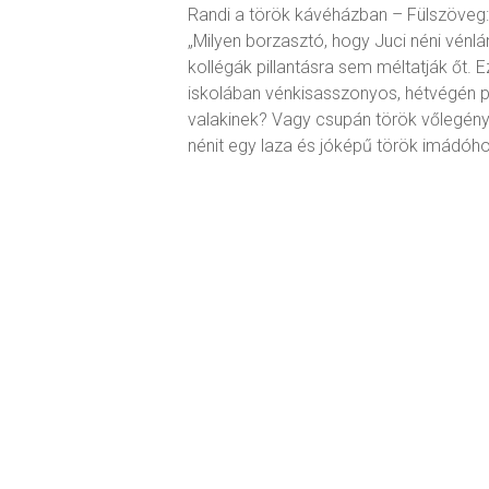
Randi a török kávéházban – Fülszöveg:
„Milyen borzasztó, hogy Juci néni vénl
kollégák pillantásra sem méltatják őt. 
iskolában vénkisasszonyos, hétvégén p
valakinek? Vagy csupán török vőlegénye e
nénit egy laza és jóképű török imádóho