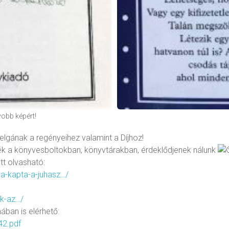
obb képért!
Helgának a regényeihez valamint a Díjhoz!
ék a könyvesboltokban, könyvtárakban, érdeklődjenek nálunk
tt olvasható:
ga-kapta-a-juhasz…/
k-az…/
ban is elérhető:
42.pdf