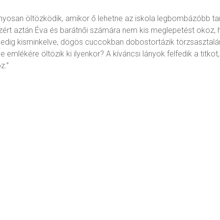
ányosan öltözködik, amikor ő lehetne az iskola legbombázóbb tan
Ezért aztán Éva és barátnői számára nem kis meglepetést okoz, ho
edig kisminkelve, dögös cuccokban dobostortázik törzsasztalá
mlékére öltözik ki ilyenkor? A kíváncsi lányok felfedik a titkot,
z.”