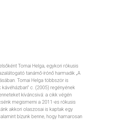
lsőként Tornai Helga, egykori rókusis
azalátogató tanárnő-írónő harmadik „A
sában. Tornai Helga többször is
ök kávéházban” c. (2005) regényének
enneteket kíváncsivá: a cikk végén
encsénk megismerni a 2011-es rókusis
lánk akkori olaszosai is kaptak egy
 valamint bízunk benne, hogy hamarosan