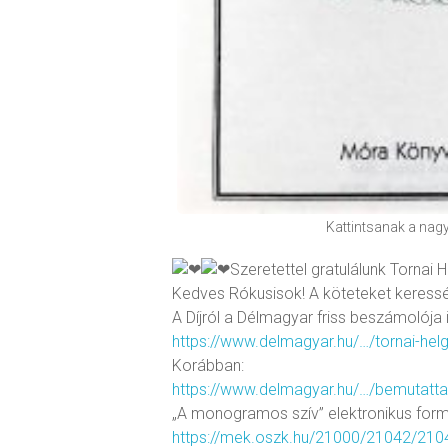
Kattintsanak a nagy
Szeretettel gratulálunk Tornai 
Kedves Rókusisok! A köteteket keress
A Díjról a Délmagyar friss beszámolója i
https://www.delmagyar.hu/…/tornai-hel
Korábban:
https://www.delmagyar.hu/…/bemutatta
„A monogramos szív” elektronikus formá
https://mek.oszk.hu/21000/21042/210