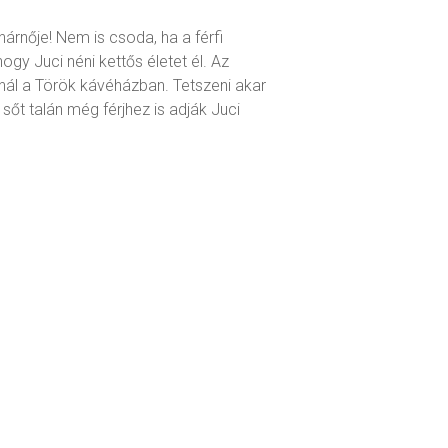
árnője! Nem is csoda, ha a férfi
gy Juci néni kettős életet él. Az
nál a Török kávéházban. Tetszeni akar
 sőt talán még férjhez is adják Juci