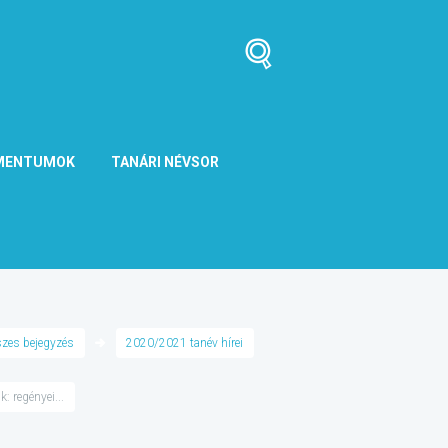
MENTUMOK
TANÁRI NÉVSOR
zes bejegyzés
2020/2021 tanév hírei
: regényei...