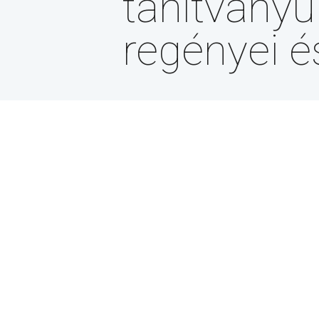
tanítványu
regényei é