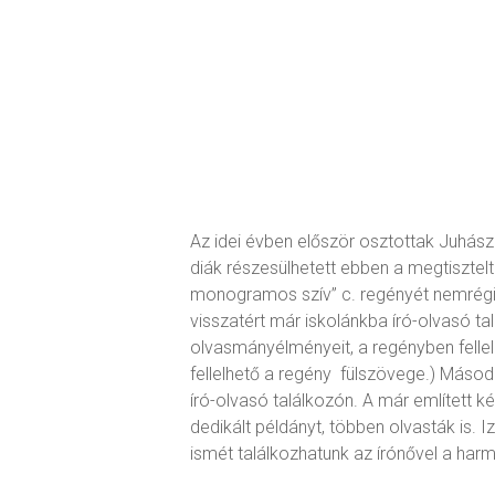
Az idei évben először osztottak Juhász
diák részesülhetett ebben a megtiszte
monogramos szív” c. regényét nemrégib
visszatért már iskolánkba író-olvasó t
olvasmányélményeit, a regényben fellel
fellelhető a regény fülszövege.) Másod
író-olvasó találkozón. A már említett k
dedikált példányt, többen olvasták is.
ismét találkozhatunk az írónővel a har