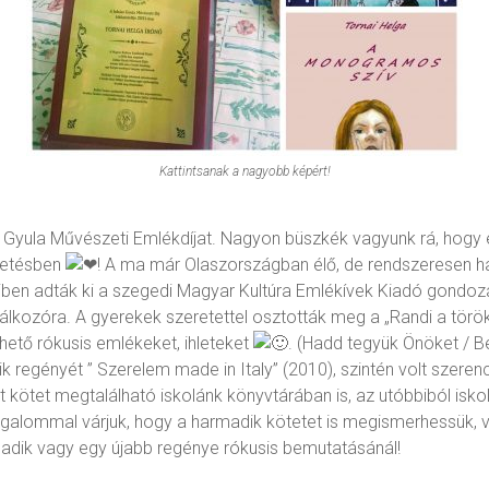
Kattintsanak a nagyobb képért!
 Gyula Művészeti Emlékdíjat. Nagyon büszkék vagyunk rá, hogy e
ltetésben
! A ma már Olaszországban élő, de rendszeresen h
en adták ki a szegedi Magyar Kultúra Emlékívek Kiadó gondozá
alálkozóra. A gyerekek szeretettel osztották meg a „Randi a tör
hető rókusis emlékeket, ihleteket
. (Hadd tegyük Önöket / B
ik regényét ” Szerelem made in Italy” (2010), szintén volt szer
ét kötet megtalálható iskolánk könyvtárában is, az utóbbiból isko
 Izgalommal várjuk, hogy a harmadik kötetet is megismerhessük,
madik vagy egy újabb regénye rókusis bemutatásánál!