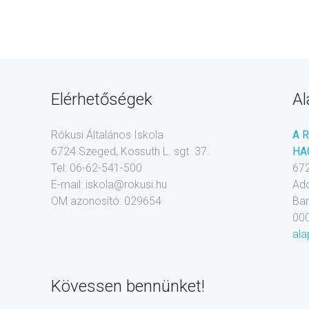
Elérhetőségek
Al
Rókusi Általános Iskola
A 
6724 Szeged, Kossuth L. sgt. 37.
HA
Tel: 06-62-541-500
672
E-mail: iskola@rokusi.hu
Ad
OM azonosító: 029654
Ba
00
ala
Kövessen bennünket!