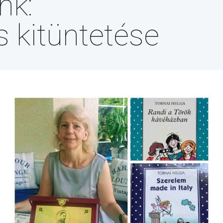
nk:
s kitüntetése