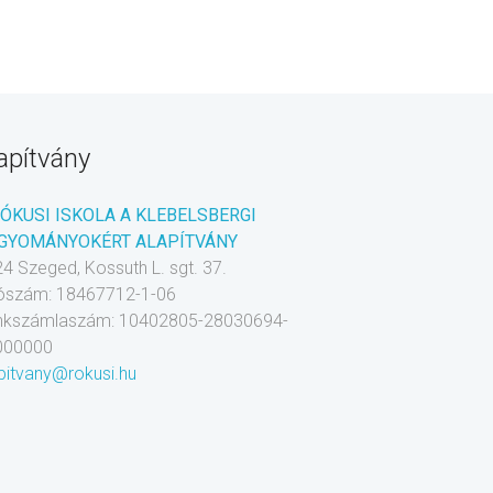
apítvány
RÓKUSI ISKOLA A KLEBELSBERGI
GYOMÁNYOKÉRT ALAPÍTVÁNY
4 Szeged, Kossuth L. sgt. 37.
ószám: 18467712-1-06
nkszámlaszám: 10402805-28030694-
000000
pitvany@rokusi.hu