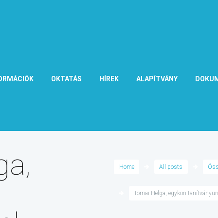
ORMÁCIÓK
OKTATÁS
HÍREK
ALAPÍTVÁNY
DOKU
ga,
Home
All posts
Öss
Tornai Helga, egykori tanítványunk