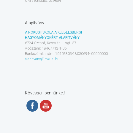
OM azonosító: 029654
Alapítvány
A RÓKUSI ISKOLA A KLEBELSBERGI
HAGYOMÁNYOKÉRT ALAPÍTVÁNY
6724 Szeged, Kossuth L. sgt. 37.
Adószám: 18467712-1-06
Bankszámlaszám: 10402805-28030694- 00000000
alapitvany@rokusi.hu
Kövessen bennünket!