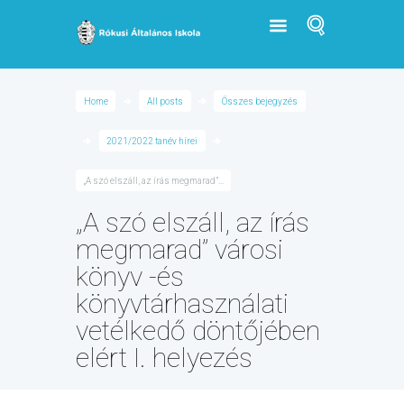
Home
All posts
Összes bejegyzés
2021/2022 tanév hírei
„A szó elszáll, az írás megmarad”...
„A szó elszáll, az írás
megmarad” városi
könyv -és
könyvtárhasználati
vetélkedő döntőjében
elért I. helyezés