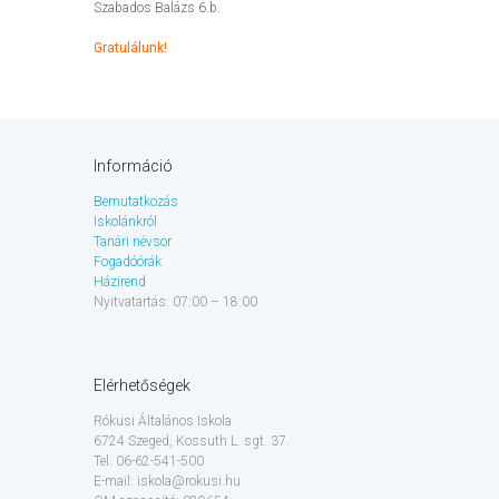
Szabados Balázs 6.b.
Gratulálunk!
Információ
Bemutatkozás
Iskolánkról
Tanári névsor
Fogadóórák
Házirend
Nyitvatartás: 07:00 – 18:00
Elérhetőségek
Rókusi Általános Iskola
6724 Szeged, Kossuth L. sgt. 37.
Tel: 06-62-541-500
E-mail: iskola@rokusi.hu