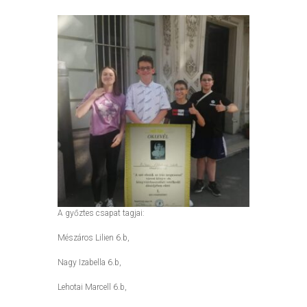
A győztes csapat tagjai:
Mészáros Lilien 6.b,
Nagy Izabella 6.b,
Lehotai Marcell 6.b,