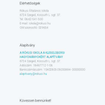
Elérhetőségek
Rókusi Általános Iskola
6724 Szeged, Kossuth L. sgt. 37.
Tel: 06-62-541-500
E-mail: iskola@rokusi.hu
OM azonosító: 029654
Alapítvány
A RÓKUSI ISKOLA A KLEBELSBERGI
HAGYOMÁNYOKÉRT ALAPÍTVÁNY
6724 Szeged, Kossuth L. sgt. 37.
Adószám: 18467712-1-06
Bankszámlaszám: 10402805-28030694- 00000000
alapitvany@rokusi.hu
Kövessen bennünket!