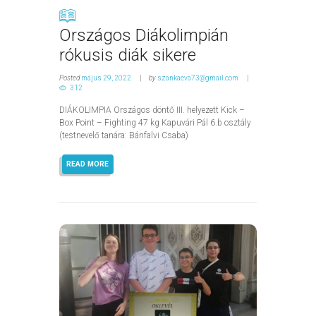
Országos Diákolimpián
rókusis diák sikere
Posted
május 29, 2022
by
szankaeva73@gmail.com
312
DIÁKOLIMPIA Országos döntő III. helyezett Kick –
Box Point – Fighting 47 kg Kapuvári Pál 6.b osztály
(testnevelő tanára: Bánfalvi Csaba)
READ MORE