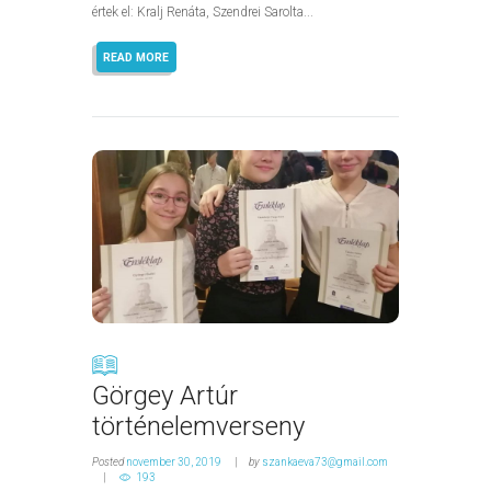
értek el: Kralj Renáta, Szendrei Sarolta...
READ MORE
Görgey Artúr
történelemverseny
Posted
november 30, 2019
by
szankaeva73@gmail.com
193