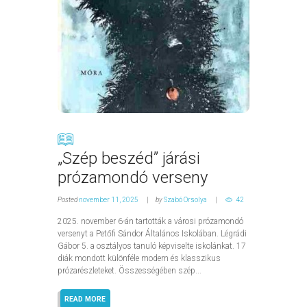
„Szép beszéd” járási
prózamondó verseny
Posted
november 11, 2025
by
Szabó Orsolya
42
2025. november 6-án tartották a városi prózamondó
versenyt a Petőfi Sándor Általános Iskolában. Légrádi
Gábor 5. a osztályos tanuló képviselte iskolánkat. 17
diák mondott különféle modern és klasszikus
prózarészleteket. Összességében szép...
READ MORE