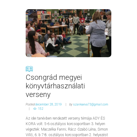
Csongrád megyei
könyvtárhasználati
verseny
Posted
december 28, 2019
by
szankaeva73@gmail.com
152
Az idei tanévben rendezett verseny témája ADY ÉS
KORA volt. 5-6 osztályos korcsoportban 3. helyen
végeztek: Maczelka Fanni; Rácz -Szabó Léna, Simon
Villő, 6. b 7-8. osztályos korcsoportban 2. helyezést