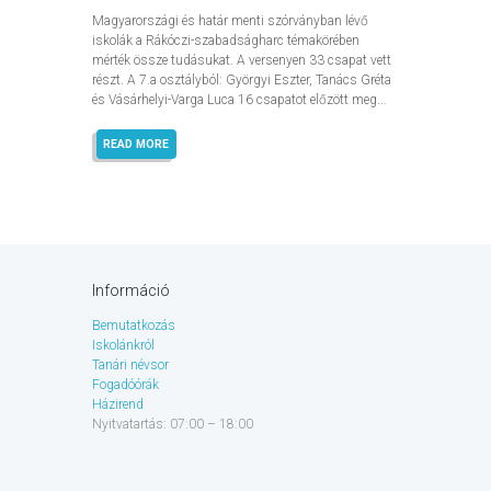
Magyarországi és határ menti szórványban lévő
iskolák a Rákóczi-szabadságharc témakörében
mérték össze tudásukat. A versenyen 33 csapat vett
részt. A 7.a osztályból: Györgyi Eszter, Tanács Gréta
és Vásárhelyi-Varga Luca 16 csapatot előzött meg...
READ MORE
Információ
Bemutatkozás
Iskolánkról
Tanári névsor
Fogadóórák
Házirend
Nyitvatartás: 07:00 – 18:00