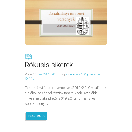
Rókusis sikerek
Posted
június 28, 2020
by
szankaeva73@gmail.com
110
Tanulmányi és sportversenyek 2019/20. Gratulálunk
a diákoknak és felkészítő tanáraiknak! Az alábbi
linken megtekinthető: 2019-20. tanulmányi és
sportversenyek
READ MORE