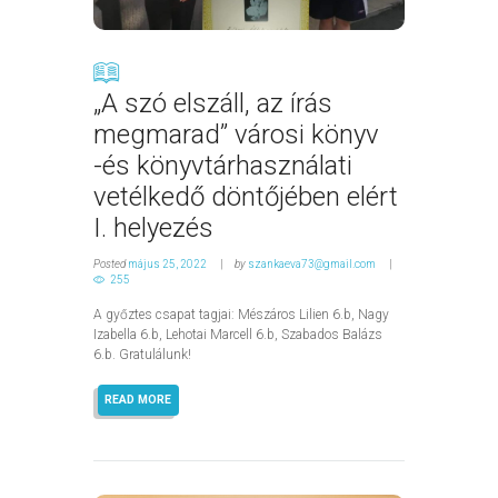
„A szó elszáll, az írás
megmarad” városi könyv
-és könyvtárhasználati
vetélkedő döntőjében elért
I. helyezés
Posted
május 25, 2022
by
szankaeva73@gmail.com
255
A győztes csapat tagjai: Mészáros Lilien 6.b, Nagy
Izabella 6.b, Lehotai Marcell 6.b, Szabados Balázs
6.b. Gratulálunk!
READ MORE