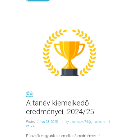
A tanév kiemelkedő
eredményei, 2024/25
Posted
június 28, 2025
by
szankaeva73@gmail.com
74
Büszkék vagyunk a kiemelkedő eredményekre!