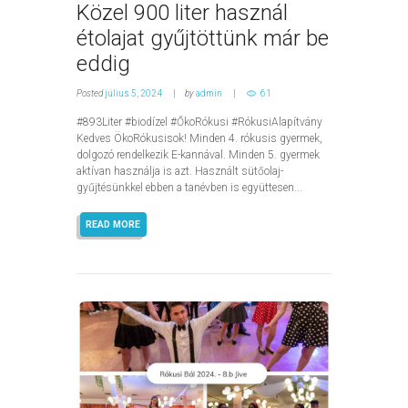
Közel 900 liter használ
étolajat gyűjtöttünk már be
eddig
Posted
július 5, 2024
by
admin
61
#893Liter #biodízel #ŐkoRókusi #RókusiAlapítvány
Kedves ÖkoRókusisok! Minden 4. rókusis gyermek,
dolgozó rendelkezik E-kannával. Minden 5. gyermek
aktívan használja is azt. Használt sütőolaj-
gyűjtésünkkel ebben a tanévben is együttesen...
READ MORE