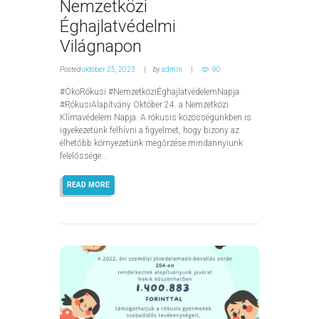
Nemzetközi
Éghajlatvédelmi
Világnapon
Posted
október 25, 2023
by
admin
90
#ÖkoRókusi #NemzetköziÉghajlatvédelemNapja
#RókusiAlapítvány Október 24. a Nemzetközi
Klímavédelem Napja. A rókusis közösségünkben is
igyekezetünk felhívni a figyelmet, hogy bizony az
élhetőbb környezetünk megőrzése mindannyiunk
felelőssége...
READ MORE