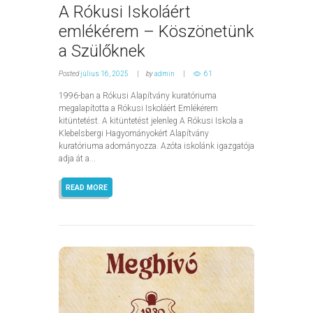
A Rókusi Iskoláért
emlékérem – Köszönetünk
a Szülőknek
Posted
július 16, 2025
by
admin
61
1996-ban a Rókusi Alapítvány kuratóriuma
megalapította a Rókusi Iskoláért Emlékérem
kitüntetést. A kitüntetést jelenleg A Rókusi Iskola a
Klebelsbergi Hagyományokért Alapítvány
kuratóriuma adományozza. Azóta iskolánk igazgatója
adja át a...
READ MORE