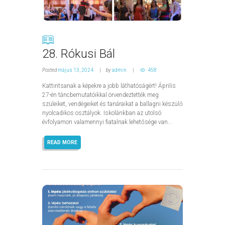
28. Rókusi Bál
Posted
május 13, 2024
by
admin
458
Kattintsanak a képekre a jobb láthatóságért! Április
27-én táncbemutatóikkal örvendeztették meg
szüleiket, vendégeiket és tanáraikat a ballagni készülő
nyolcadikos osztályok. Iskolánkban az utolsó
évfolyamon valamennyi fiatalnak lehetősége van...
READ MORE