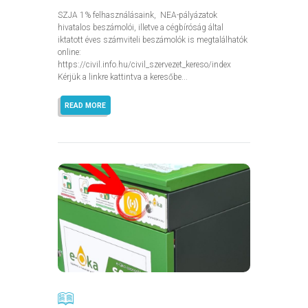
SZJA 1% felhasználásaink, NEA-pályázatok
hivatalos beszámolói, illetve a cégbíróság által
iktatott éves számviteli beszámolók is megtalálhatók
online:
https://civil.info.hu/civil_szervezet_kereso/index
Kérjük a linkre kattintva a keresőbe...
READ MORE