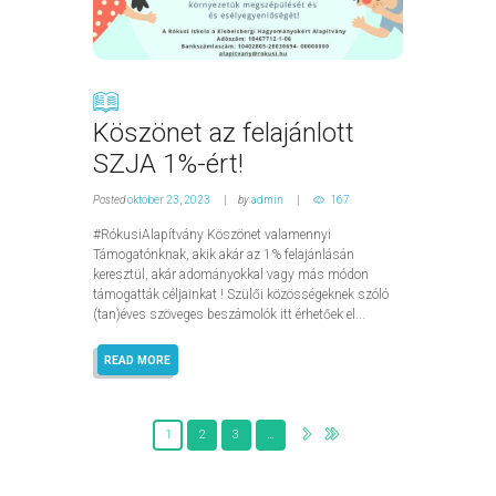
Köszönet az felajánlott
SZJA 1%-ért!
Posted
október 23, 2023
by
admin
167
#RókusiAlapítvány Köszönet valamennyi
Támogatónknak, akik akár az 1% felajánlásán
keresztül, akár adományokkal vagy más módon
támogatták céljainkat ! Szülői közösségeknek szóló
(tan)éves szöveges beszámolók itt érhetőek el...
READ MORE
1
2
3
…