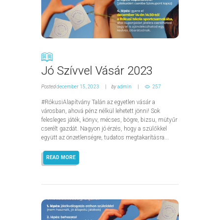
Jó Szívvel Vásár 2023
Posted
december 15, 2023
by
admin
257
#RókusiAlapítvány Talán az egyetlen vásár a
városban, ahová pénz nélkül lehetett jönni! Sok
felesleges játék, könyv, mécses, bögre, bizsu, mütyűr
cserélt gazdát. Nagyon jó érzés, hogy a szülőkkel
együtt az önzetlenségre, tudatos megtakarításra...
READ MORE