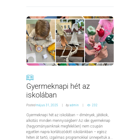
Gyermeknapi hét az
iskolában
Posted
május 31, 2025
by
admin
232
Gyermeknapi hét az iskolában – élmények, játékok,
alkotás minden mennyiségben! Az idei gyermeknap
(hagyományainknak megfelelően) nem csupán
egyetlen napra korlátozódott iskolánkban – egész
héten át tartó, izgalmas programokkal ünnepeltük a...