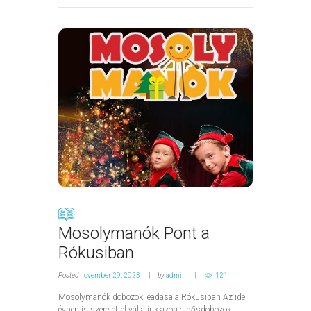
Mosolymanók Pont a
Rókusiban
Posted
november 29, 2023
by
admin
121
Mosolymanók dobozok leadása a Rókusiban Az idei
évben is szeretettel vállaljuk azon cipősdobozok