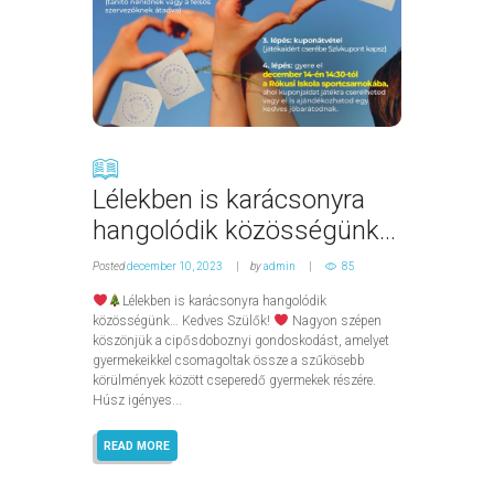
Lélekben is karácsonyra
hangolódik közösségünk…
Posted
december 10, 2023
by
admin
85
Lélekben is karácsonyra hangolódik
közösségünk… Kedves Szülők!
Nagyon szépen
köszönjük a cipősdoboznyi gondoskodást, amelyet
gyermekeikkel csomagoltak össze a szűkösebb
körülmények között cseperedő gyermekek részére.
Húsz igényes...
READ MORE