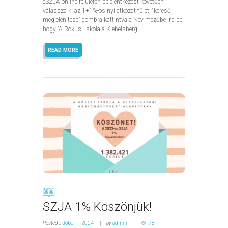
eSZJA online felületén bejelentkezést követően
válassza ki az 1+1%-os nyilatkozat fület, “kereső
megjelenítése” gombra kattintva a Név mezőbe írd be,
hogy “A Rókusi Iskola a Klebelsbergi...
READ MORE
SZJA 1% Köszönjük!
Posted
október 1, 2024
by
admin
78