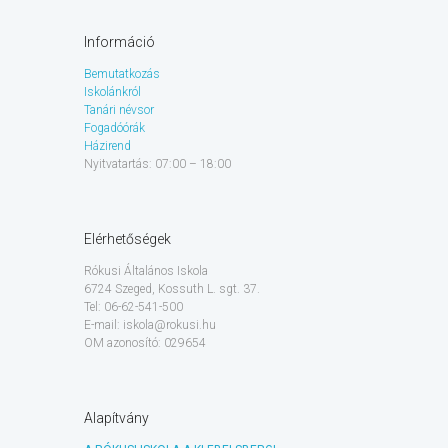
Információ
Bemutatkozás
Iskolánkról
Tanári névsor
Fogadóórák
Házirend
Nyitvatartás: 07:00 – 18:00
Elérhetőségek
Rókusi Általános Iskola
6724 Szeged, Kossuth L. sgt. 37.
Tel: 06-62-541-500
E-mail: iskola@rokusi.hu
OM azonosító: 029654
Alapítvány