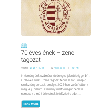
70 éves ének – zene
tagozat
Posted
július 4, 2025
by
Angi Júlia
46
Intézményünk számára különleges jelentőséggel bírt
a 70 éves ének – zene tagozat fennállását ünneplő
rendezvénysorozat, amelyet 2025-ben valósítottunk
meg. A jubileumi esemény méltó megünneplése
nemcsak a múlt értékeinek felidézésére adott...
READ MORE