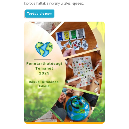
kipróbálhatták a növény ültetés lépéseit,
Tovább olvasom