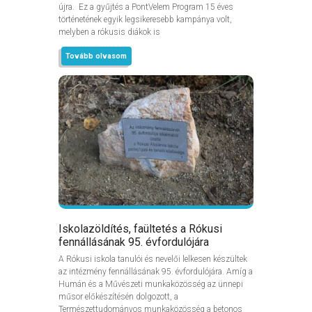
újra. Ez a gyűjtés a PontVelem Program 15 éves
történetének egyik legsikeresebb kampánya volt,
melyben a rókusis diákok is
Tovább olvasom
Iskolazöldítés, faültetés a Rókusi
fennállásának 95. évfordulójára
A Rókusi iskola tanulói és nevelői lelkesen készültek
az intézmény fennállásának 95. évfordulójára. Amíg a
Humán és a Művészeti munkaközösség az ünnepi
műsor előkészítésén dolgozott, a
Természettudományos munkaközösség a betonos