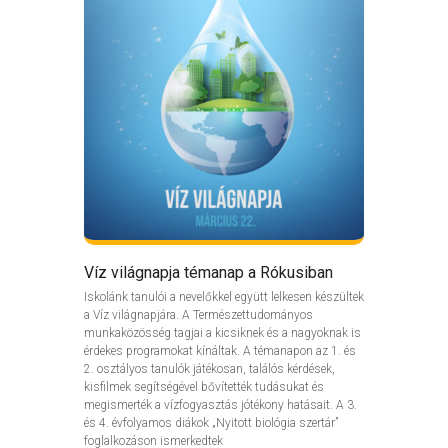
Víz világnapja témanap a Rókusiban
Iskolánk tanulói a nevelőkkel együtt lelkesen készültek
a Víz világnapjára. A Természettudományos
munkaközösség tagjai a kicsiknek és a nagyoknak is
érdekes programokat kínáltak. A témanapon az 1. és
2. osztályos tanulók játékosan, találós kérdések,
kisfilmek segítségével bővítették tudásukat és
megismerték a vízfogyasztás jótékony hatásait. A 3.
és 4. évfolyamos diákok „Nyitott biológia szertár”
foglalkozáson ismerkedtek