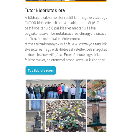
Tutor kísérletes óra
A földrajz szakkör keretein belül lett megszervezve egy
TUTOR kísérlettel teli óra. A szakkör tanulói (6.-7.
osztályos tanulók) pár kísérlet megtanulásával,
begyakorlásával, bemutatásával és elmagyarázásával
tették szórakoztatóvá és érdekessé a
természettudományok világát. A 4. osztályos tanulók
élvezettel és nagy érdeklődéssel vetették bele magukat
a kísérletezések világába. Érdeklődéssel figyelték a
fejleményeket, és örömmel próbálkoztak a különböző
Tovább olvasom