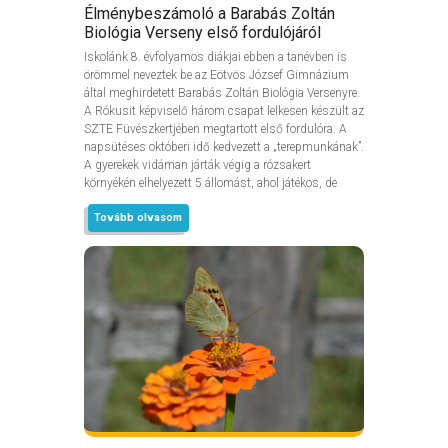
Élménybeszámoló a Barabás Zoltán
Biológia Verseny első fordulójáról
Iskolánk 8. évfolyamos diákjai ebben a tanévben is
örömmel neveztek be az Eötvös József Gimnázium
által meghirdetett Barabás Zoltán Biológia Versenyre.
A Rókusit képviselő három csapat lelkesen készült az
SZTE Füvészkertjében megtartott első fordulóra. A
napsütéses októberi idő kedvezett a „terepmunkának”.
A gyerekek vidáman járták végig a rózsakert
környékén elhelyezett 5 állomást, ahol játékos, de
Tovább olvasom