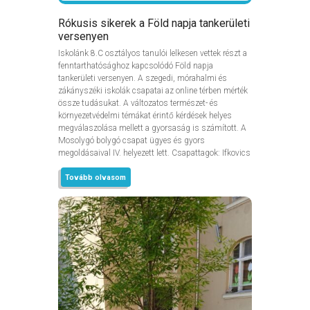
Rókusis sikerek a Föld napja tankerületi
versenyen
Iskolánk 8.C osztályos tanulói lelkesen vettek részt a
fenntarthatósághoz kapcsolódó Föld napja
tankerületi versenyen. A szegedi, mórahalmi és
zákányszéki iskolák csapatai az online térben mérték
össze tudásukat. A változatos természet- és
környezetvédelmi témákat érintő kérdések helyes
megválaszolása mellett a gyorsaság is számított. A
Mosolygó bolygó csapat ügyes és gyors
megoldásaival IV. helyezett lett. Csapattagok: Ifkovics
Tovább olvasom