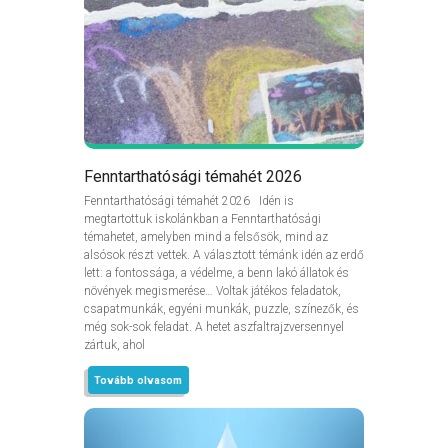
Fenntarthatósági témahét 2026
Fenntarthatósági témahét 2026 Idén is
megtartottuk iskolánkban a Fenntarthatósági
témahetet, amelyben mind a felsősök, mind az
alsósok részt vettek. A választott témánk idén az erdő
lett: a fontossága, a védelme, a benn lakó állatok és
növények megismerése… Voltak játékos feladatok,
csapatmunkák, egyéni munkák, puzzle, színezők, és
még sok-sok feladat. A hetet aszfaltrajzversennyel
zártuk, ahol
Tovább olvasom