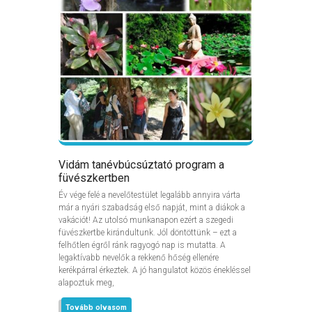
Vidám tanévbúcsúztató program a
füvészkertben
Év vége felé a nevelőtestület legalább annyira várta
már a nyári szabadság első napját, mint a diákok a
vakációt! Az utolsó munkanapon ezért a szegedi
füvészkertbe kirándultunk. Jól döntöttünk – ezt a
felhőtlen égről ránk ragyogó nap is mutatta. A
legaktívabb nevelők a rekkenő hőség ellenére
kerékpárral érkeztek. A jó hangulatot közös énekléssel
alapoztuk meg,
Tovább olvasom