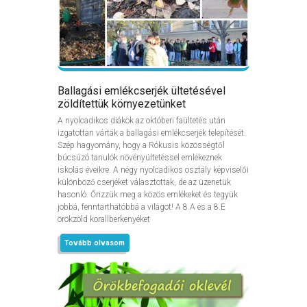
Ballagási emlékcserjék ültetésével
zöldítettük környezetünket
A nyolcadikos diákok az októberi faültetés után
izgatottan várták a ballagási emlékcserjék telepítését.
Szép hagyomány, hogy a Rókusis közösségtől
búcsúzó tanulók növényültetéssel emlékeznek
iskolás éveikre. A négy nyolcadikos osztály képviselői
különböző cserjéket választottak, de az üzenetük
hasonló. Őrizzük meg a közös emlékeket és tegyük
jobbá, fenntarthatóbbá a világot! A 8.A és a 8.E
örökzöld korallberkenyéket
Tovább olvasom