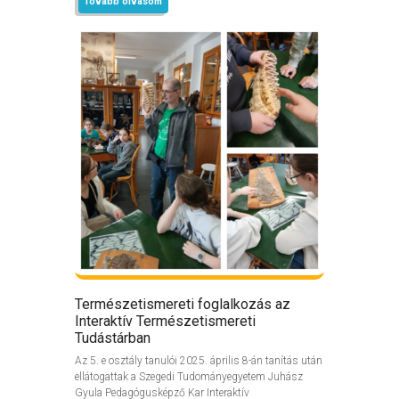
Tovább olvasom
Természetismereti foglalkozás az
Interaktív Természetismereti
Tudástárban
Az 5. e osztály tanulói 2025. április 8-án tanítás után
ellátogattak a Szegedi Tudományegyetem Juhász
Gyula Pedagógusképző Kar Interaktív