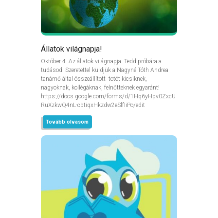
Állatok világnapja!
Október 4. Az állatok világnapja. Tedd próbára a
tudásod! Szeretettel küldjük a Nagyné Tóth Andrea
tanárnő által összeállított totót kicsiknek,
nagyoknak, kollégáknak, felnőtteknek egyaránt!
https://docs.google.com/forms/d/1Hq6yHpv0ZxcU
RuXzkwQ4nL-cbtiqxHkzdw2eSlfIiPo/edit
Tovább olvasom