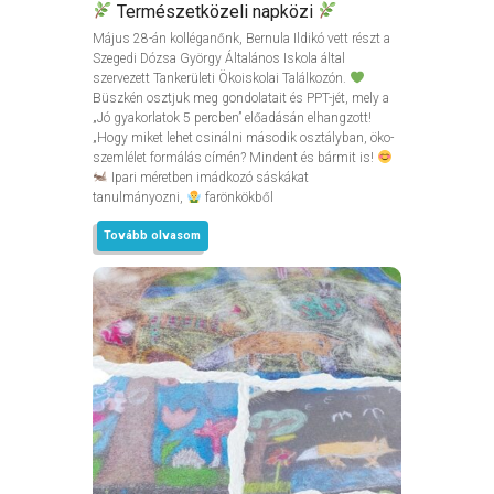
Természetközeli napközi
Május 28-án kolléganőnk, Bernula Ildikó vett részt a
Szegedi Dózsa György Általános Iskola által
szervezett Tankerületi Ökoiskolai Találkozón.
Büszkén osztjuk meg gondolatait és PPT-jét, mely a
„Jó gyakorlatok 5 percben” előadásán elhangzott!
„Hogy miket lehet csinálni második osztályban, öko-
szemlélet formálás címén? Mindent és bármit is!
Ipari méretben imádkozó sáskákat
tanulmányozni,
farönkökből
Tovább olvasom