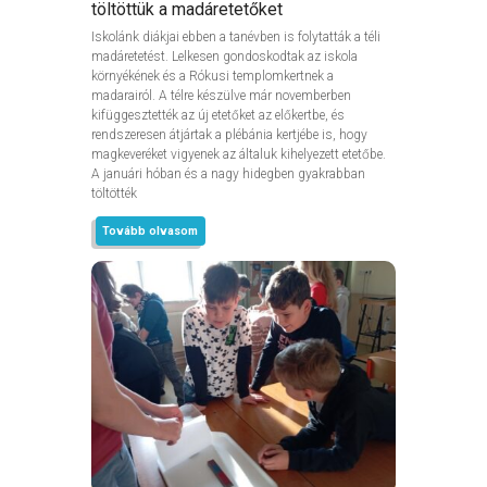
töltöttük a madáretetőket
Iskolánk diákjai ebben a tanévben is folytatták a téli
madáretetést. Lelkesen gondoskodtak az iskola
környékének és a Rókusi templomkertnek a
madarairól. A télre készülve már novemberben
kifüggesztették az új etetőket az előkertbe, és
rendszeresen átjártak a plébánia kertjébe is, hogy
magkeveréket vigyenek az általuk kihelyezett etetőbe.
A januári hóban és a nagy hidegben gyakrabban
töltötték
Tovább olvasom