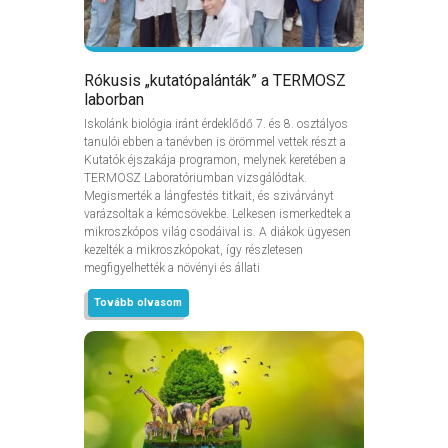
Rókusis „kutatópalánták” a TERMOSZ
laborban
Iskolánk biológia iránt érdeklődő 7. és 8. osztályos
tanulói ebben a tanévben is örömmel vettek részt a
Kutatók éjszakája programon, melynek keretében a
TERMOSZ Laboratóriumban vizsgálódtak.
Megismerték a lángfestés titkait, és szivárványt
varázsoltak a kémcsövekbe. Lelkesen ismerkedtek a
mikroszkópos világ csodáival is. A diákok ügyesen
kezelték a mikroszkópokat, így részletesen
megfigyelhették a növényi és állati
Tovább olvasom