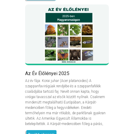
Az Év Élőlényei 2025
Az év fája: Korai juhar (Acer platanoides) A
szappanfavirágúak rendjébe és a szappanfafélék
családjába tartozó faj. Nevét onnan kapta, hogy
virágai tavasszal az elsők között nyílnak. Csaknem
mindenütt megtalálható Európában, a Kárpát-
medencében főleg a hegyvidékeken. Eredeti
termőhelyein ma már ritkább, de parkfának gyakran
ültetik. Az Amerikai Egyesült Államokba is
betelepítették. A Kárpát-medencében főleg a párás,