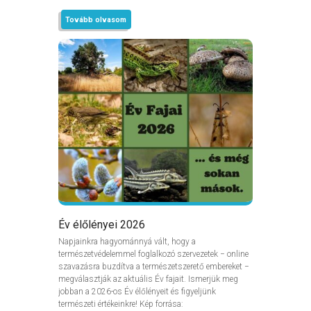
Tovább olvasom
Év élőlényei 2026
Napjainkra hagyománnyá vált, hogy a
természetvédelemmel foglalkozó szervezetek − online
szavazásra buzdítva a természetszerető embereket −
megválasztják az aktuális Év fajait. Ismerjük meg
jobban a 2026-os Év élőlényeit és figyeljünk
természeti értékeinkre! Kép forrása: