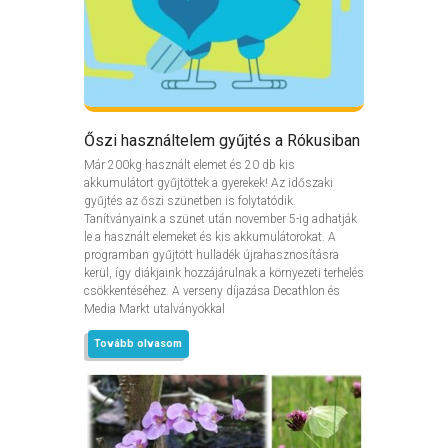
Őszi használtelem gyűjtés a Rókusiban
Már 200kg használt elemet és 20 db kis
akkumulátort gyűjtöttek a gyerekek! Az időszaki
gyűjtés az őszi szünetben is folytatódik.
Tanítványaink a szünet után november 5-ig adhatják
le a használt elemeket és kis akkumulátorokat. A
programban gyűjtött hulladék újrahasznosításra
kerül, így diákjaink hozzájárulnak a környezeti terhelés
csökkentéséhez. A verseny díjazása Decathlon és
Media Markt utalványokkal
Tovább olvasom