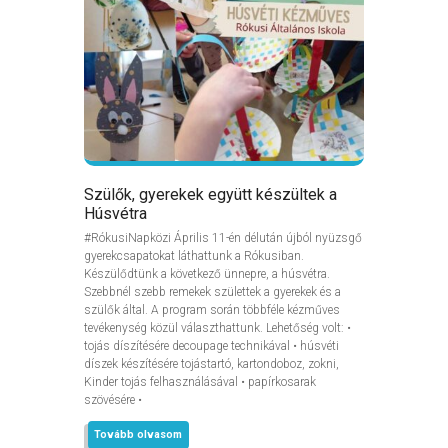
Szülők, gyerekek együtt készültek a
Húsvétra
#RókusiNapközi Április 11-én délután újból nyüzsgő
gyerekcsapatokat láthattunk a Rókusiban.
Készülődtünk a következő ünnepre, a húsvétra.
Szebbnél szebb remekek születtek a gyerekek és a
szülők által. A program során többféle kézműves
tevékenység közül választhattunk. Lehetőség volt: •
tojás díszítésére decoupage technikával • húsvéti
díszek készítésére tojástartó, kartondoboz, zokni,
Kinder tojás felhasználásával • papírkosarak
szövésére •
Tovább olvasom