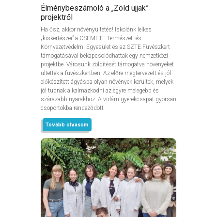
Élménybeszámoló a „Zöld ujjak”
projektről
Ha ősz, akkor növényültetés! Iskolánk lelkes
„kiskertészei” a CSEMETE Természet- és
Környezetvédelmi Egyesület és az SZTE Füvészkert
támogatásával bekapcsolódhattak egy nemzetközi
projektbe. Városunk zöldítését támogatva növényeket
ültettek a füvészkertben. Az előre megtervezett és jól
előkészített ágyásba olyan növények kerültek, melyek
jól tudnak alkalmazkodni az egyre melegebb és
szárazabb nyarakhoz. A vidám gyerekcsapat gyorsan
csoportokba rendeződött
Tovább olvasom