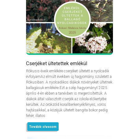
Cserjéket ültetettek emlékül
Rókusis éveik emlékére cserjéket ültetett a nyolcadik
évfolyamAz elmúlt években új hagyomány született a
Rókusiban. A nyolcadikos diákok növényeket ültetnek
ballagásuk emlékére.Ezt a szép hagyományt 2025.
április 4-én ebben a tanévben is megerősítettük. A
diákok által választott cserjék az iskola előkertjébe
kerültek. Az örökzöld korallberkenyékfényes, vörös
hajtásaikkal, a közéjük ültetett bangita bokor pedig
fehér, illatos
Tovább olvasom