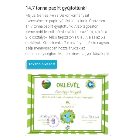
14,7 tonna papírt gyűjtöttünk!
Május 6-án és 7-én a Diákönkormányzat
szervezésében papírgyűjtést tartottunk. Összesen
14,7 tonna papírt gyűjtöttünk. Alsó tagozaton
kiemelkedő teljesítményt nyújtottak az 1. b, 4.b és a
2. c osztályok, felső tagozaton a 8.a , 7. a és az 5.a
osztályok! Kiemelnénk a 7.e osztályt is, ők is nagyon
szép mennyiségben hozzájáruktak az
összmennyiséghez! Miindenkinek nagyon köszönjük,
Tovább olvasom