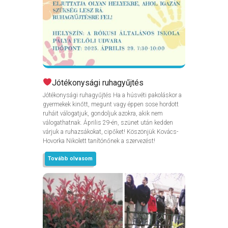
Jótékonysági ruhagyűjtés
Jótékonysági ruhagyűjtés Ha a húsvéti pakoláskor a
gyermekek kinőtt, megunt vagy éppen sose hordott
ruháit válogatjuk, gondoljuk azokra, akik nem
válogathatnak. Április 29-én, szünet után kedden
várjuk a ruhazsákokat, cipőket! Köszönjük Kovács-
Hovorka Nikolett tanítónőnek a szervezést!
Tovább olvasom