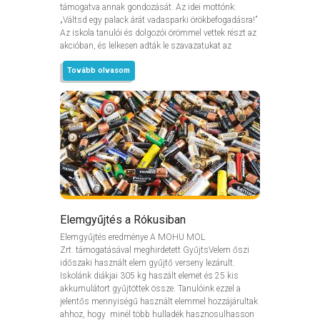
támogatva annak gondozását. Az idei mottónk:
„Váltsd egy palack árát vadasparki örökbefogadásra!”
Az iskola tanulói és dolgozói örömmel vettek részt az
akcióban, és lelkesen adták le szavazatukat az
Tovább olvasom
Elemgyűjtés a Rókusiban
Elemgyűjtés eredménye A MOHU MOL
Zrt. támogatásával meghirdetett GyűjtsVelem őszi
időszaki használt elem gyűjtő verseny lezárult.
Iskolánk diákjai 305 kg haszált elemet és 25 kis
akkumulátort gyűjtöttek össze. Tanulóink ezzel a
jelentős mennyiségű használt elemmel hozzájárultak
ahhoz, hogy minél több hulladék hasznosulhasson