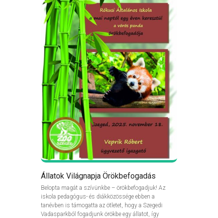
Állatok Világnapja Örökbefogadás
Belopta magát a szívünkbe – örökbefogadjuk! Az
iskola pedagógus- és diákközössége ebben a
tanévben is támogatta az ötletet, hogy a Szegedi
Vadasparkból fogadjunk örökbe egy állatot, így