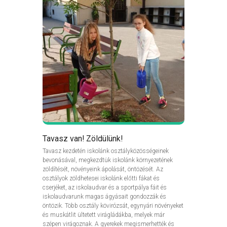
Tavasz van! Zöldülünk!
Tavasz kezdetén iskolánk osztályközösségeinek
bevonásával, megkezdtük iskolánk környezetének
zöldítését, növényeink ápolását, öntözését. Az
osztályok zöldhetesei iskolánk előtti fákat és
cserjéket, az iskolaudvar és a sportpálya fáit és
iskolaudvarunk magas ágyásait gondozzák és
öntözik. Több osztály kövirózsát, egynyári növényeket
és muskátlit ültetett virágládákba, melyek már
szépen virágoznak. A gyerekek megismerhették és